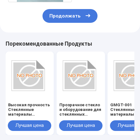
Продолжать
Порекомендованные Продукты
Высокая прочность
Прозрачное стекло
GMGT-001
Стеклянные
и оборудование для
Стеклянные
материалы
стеклянных
материалы
Стеклянные
аксессуаров
Стеклянные
инструменты
инструменты
Лучшая цена
Лучшая цена
Лучшая ц
Устойчивые к
Страна
царапинам и
происхожден
долговечные
Различные р