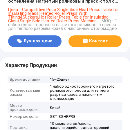
остекления Нагретый роликовый пресс-стол с
воздушным плаванием и наклоном
Цена：Competitive Price Single Side Heat Press Table for
Insulating Glass.Heated Roller Press With
Tilting&Suckers,Hot Roller Press Table for Insulating
Glass,Single Side Heated Roller Press Machine.
MOQ：1
набор одностороннего нагретого роликового пресса
для теплого разрыва краев с наклонным столом,одно
Лучшая цена
Контакт
Характер Продукции
Время доставки
15~25дней
1 набор одностороннего нагретого
Количество мин
роликового пресса для теплого
заказа
разрыва краев с наклонным
столом,одно
Место
Китай
происхождения
Номер модели
SBT-SSHRP98
10 комплектов/месяц
Поставка
наклоняющийся односторонний