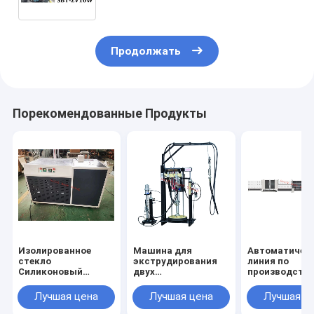
стеклянный резьба
Продолжать
Порекомендованные Продукты
Изолированное
Машина для
Автоматичес
стекло
экструдирования
линия по
Силиконовый
двух
производств
пушечный
компонентов,Машина
изоляционног
морозильник,Изолированное
для
стекла для
Лучшая цена
Лучшая цена
Лучшая ц
стекло
экструдирования
заполнения га
Силиконовый
изоляционного
вертикальна