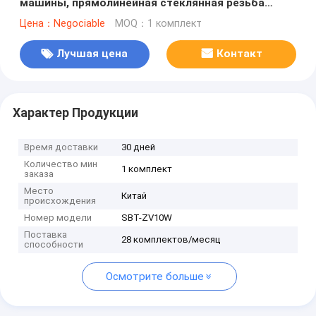
машины, прямолинейная стеклянная резьба
машина, прямолинейный стеклянный резьба
Цена：Negociable
MOQ：1 комплект
Лучшая цена
Контакт
Характер Продукции
Время доставки
30 дней
Количество мин
1 комплект
заказа
Место
Китай
происхождения
Номер модели
SBT-ZV10W
Поставка
28 комплектов/месяц
способности
Осмотрите больше