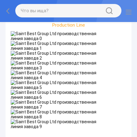
Factory Tour
Production Line