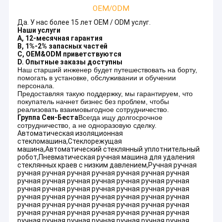
OEM/ODM
Да. У нас более 15 лет OEM / ODM услуг.
Наши услуги
A, 12-месячная гарантия
B, 1%-2% запасных частей
C, OEM&ODM приветствуются
D. Опытные заказы доступны
Наш старший инженер будет путешествовать на борту,
помогать в установке, обслуживании и обучении
персонала.
Предоставляя такую поддержку, мы гарантируем, что
покупатель начнет бизнес без проблем, чтобы
реализовать взаимовыгодное сотрудничество.
Группа Сен-Беста
Всегда ищу долгосрочное
сотрудничество, а не одноразовую сделку.
Автоматическая изоляционная
стекломашина,Стеклорежущая
машина,Автоматический стеклянный уплотнительный
робот,Пневматическая ручная машина для удаления
стеклянных краев с низким давлением,Ручная ручная
ручная ручная ручная ручная ручная ручная ручная
ручная ручная ручная ручная ручная ручная ручная
ручная ручная ручная ручная ручная ручная ручная
ручная ручная ручная ручная ручная ручная ручная
ручная ручная ручная ручная ручная ручная ручная
ручная ручная ручная ручная ручная ручная ручная
ручная ручная ручная ручная ручная ручная ручная