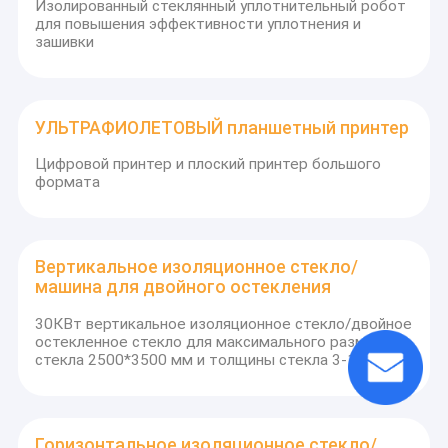
машина для передачи тепла,3D вакуумная сублимационная
Изолированный стеклянный уплотнительный робот
машина и т. д. стала самым быстрорастущим бестселлером
для повышения эффективности уплотнения и
как за рубежом, так и дома.С высоким качеством, хорошим
зашивки
сервисом и мощной поддержкой технических инженеров,
Mantis очень хорошо сотрудничает с клиентами со всего
мира.
УЛЬТРАФИОЛЕТОВЫЙ планшетный принтер
Цифровой принтер и плоский принтер большого
формата
Вертикальное изоляционное стекло/
машина для двойного остекления
30КВт вертикальное изоляционное стекло/двойное
остекленное стекло для максимального размера
стекла 2500*3500 мм и толщины стекла 3-15 мм
Горизонтальное изоляционное стекло/