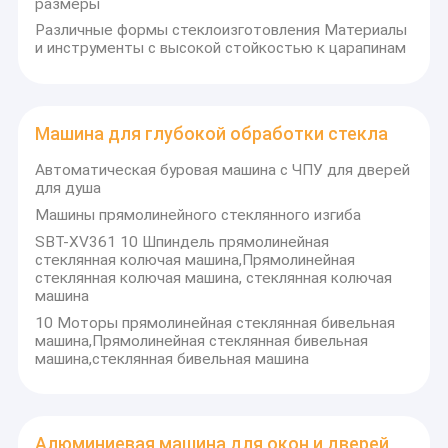
размеры
Различные формы стеклоизготовления Материалы
и инструменты с высокой стойкостью к царапинам
Машина для глубокой обработки стекла
Автоматическая буровая машина с ЧПУ для дверей
для душа
Машины прямолинейного стеклянного изгиба
SBT-XV361 10 Шпиндель прямолинейная
стеклянная колючая машина,Прямолинейная
стеклянная колючая машина, стеклянная колючая
машина
10 Моторы прямолинейная стеклянная бивельная
Главная страница
машина,Прямолинейная стеклянная бивельная
Saint Best Group - это профессиональный и ведущий
машина,стеклянная бивельная машина
производитель тепловых расстояний, изоляционных
Продукция
стеклянных машин, производственных линий для двойного
остекления, машин для окон и дверей из PVC, алюминиевых
О Компании
машин для окон и дверей, машин для резки стекла,Машины
Алюминиевая машина для окон и дверей
для изготовления стеклянных ковров и резьбовых