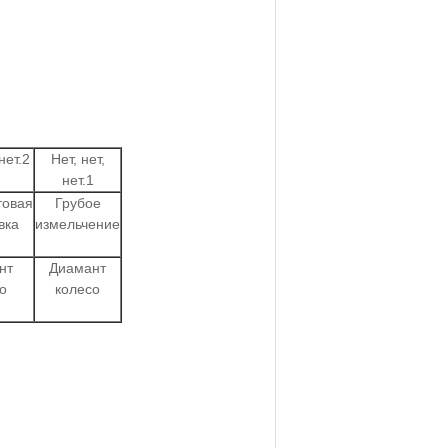
нет.2
Нет, нет,
нет.1
товая
Грубое
вка
измельчение
нт
Диамант
о
колесо