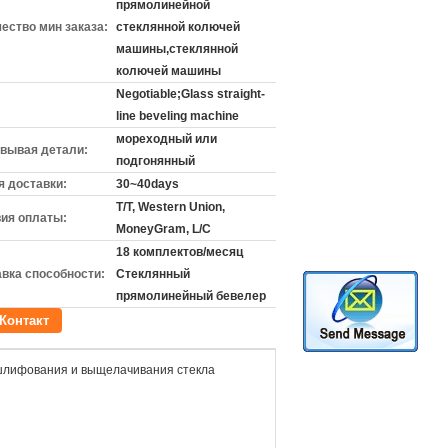
прямолинейной
ество мин заказа:
стеклянной колючей
машины,стеклянной
колючей машины
Negotiable;Glass straight-
line beveling machine
мореходный или
вывая детали:
подгонянный
 доставки:
30~40days
T/T, Western Union,
ия оплаты:
MoneyGram, L/C
18 комплектов/месяц
вка способности:
Стеклянный
прямолинейный бевелер
Контакт
лифования и выщелачивания стекла