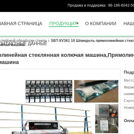
Продажа и поддержка :
86-186-6042-5
ЛАВНАЯ СТРАНИЦА
ПРОДУКЦИЯ
О КОМПАНИИ
НАШ
глубокой обработки стекла
SBT-XV361 10 Шпиндель прямолинейная стек
ОНТАКТНЫЕ ДАННЫЕ
олючая машина
олинейная стеклянная колючая машина,Прямолин
 машина
Подр
Место
Фирм
наиме
Серт
Номер
Опла