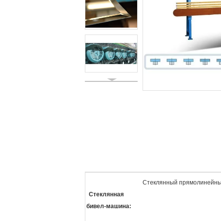
Стеклянный прямолинейны
Стеклянная
бивел-машина: