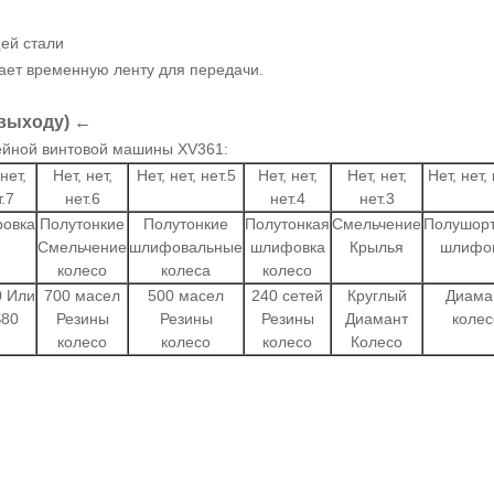
ей стали
ет временную ленту для передачи.
 выходу) ←
ейной винтовой машины XV361:
нет,
Нет, нет,
Нет, нет, нет.5
Нет, нет,
Нет, нет,
Нет, нет, 
.7
нет.6
нет.4
нет.3
ровка
Полутонкие
Полутонкие
Полутонкая
Смельчение
Полушор
Смельчение
шлифовальные
шлифовка
Крылья
шлифо
колесо
колеса
колесо
0 Или
700 масел
500 масел
240 сетей
Круглый
Диама
S80
Резины
Резины
Резины
Диамант
колес
колесо
колесо
колесо
Колесо