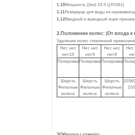
1.10
Мощность ((kw) 23.0 ((XV361)
1.11
Резервуар для воды из нержавеющ
1.12
Вводный и выводный корм принима
2.Положение колес: (От входа к
Удаление колес стеклянной прямолин
Нет, нет,
Нет, нет,
Нет, нет,
Нет, 
нет.10
нет.9
нет.8
нет
Полировка
Полировка
Полировка
Поли
Шерсть
Шерсть
Шерсть
10S6
Фильтные
Фильтные
Фильтные
10
колеса
колеса
колеса
3Образцы стекла: