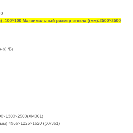
.0
) :100×100 Максимальный размер стекла ((мм):2500×2500
-b) /B)
00×1300×2500(XM361)
(мм) 4966×1225×1620 ((XV361)