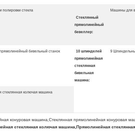
и полировки стекла
Машины для 
Стеклянный
прямолинейный
бевеллер:
 прямолинейный бивельный станок
10 шпинделей
9 Шпиндельны
прямолинейная
стеклянная
бивельная
машина:
я стеклянная колючая машина
йная конуровая машина,Стеклянная прямолинейная конуровая ма