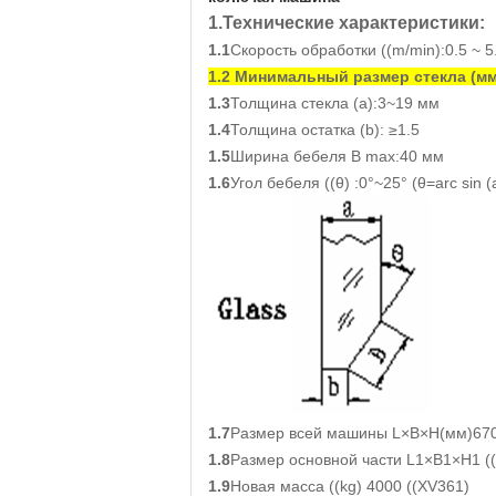
1.Технические характеристики:
1.1
Скорость обработки ((m/min):0.5 ~ 5
1.2 Минимальный размер стекла (мм
1.3
Толщина стекла (а):3~19 мм
1.4
Толщина остатка (b): ≥1.5
1.5
Ширина бебеля B max:40 мм
1.6
Угол бебеля ((θ) :0°~25° (θ=arc sin (a
1.7
Размер всей машины L×B×H(мм)67
1.8
Размер основной части L1×B1×H1 (
1.9
Новая масса ((kg) 4000 ((XV361)