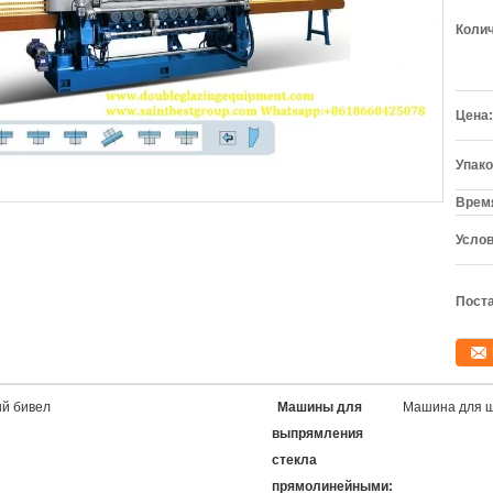
Колич
Цена:
Упако
Время
Услов
Поста
й бивел
Машины для
Машина для ш
выпрямления
стекла
прямолинейными: