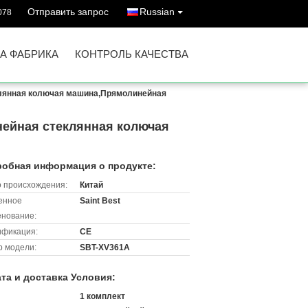
Отправить запрос
Russian
078
А ФАБРИКА
КОНТРОЛЬ КАЧЕСТВА
лянная колючая машина,Прямолинейная
ейная стеклянная колючая
обная информация о продукте:
 происхождения:
Китай
енное
Saint Best
нование:
ификация:
CE
 модели:
SBT-XV361A
та и доставка Условия:
1 комплект