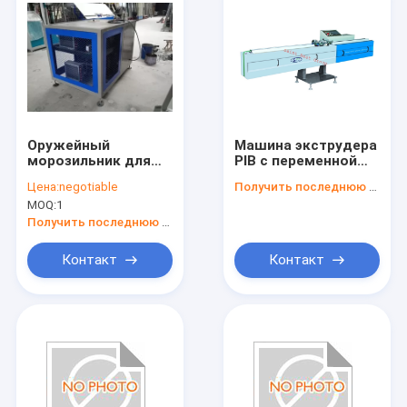
Оружейный
Машина экструдера
морозильник для
PIB с переменной
экструдера из двух
скоростью
Цена:
negotiable
Получить последнюю цену
компонентов
вертикального
MOQ:
1
изоляционного
стекла/двойного
Получить последнюю цену
стеклянного стекла
для максимального
Контакт
Контакт
размера стекла
2500*3500 мм
Главная страница
Продукция
О Компании