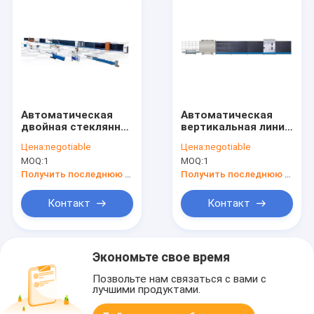
Автоматическая
Автоматическая
двойная стеклянная
вертикальная линия
машина/
производства
Цена:
negotiable
Цена:
negotiable
Автоматическая
стекла с двойным
MOQ:
1
MOQ:
1
двойная стеклянная
остеклением
машина
Получить последнюю цену
Получить последнюю цену
Контакт
Контакт
Экономьте свое время
Позвольте нам связаться с вами с
лучшими продуктами.