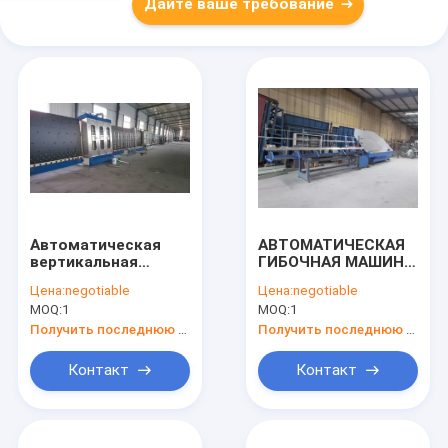
Дайте ваше требование
Автоматическая
АВТОМАТИЧЕСКАЯ
вертикальная
ГИБОЧНАЯ МАШИНА
изоляционная
ПРОКЛАДКИ
Цена:
negotiable
Цена:
negotiable
стеклянная линия
MOQ:
1
MOQ:
1
производства
Получить последнюю цену
Получить последнюю цену
Контакт
Контакт