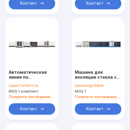
пистолет
стекла,Машина для
Контакт
Контакт
морозильник,Силиконовый
покрытия
пушечный
изоляционного
морозильник,Двойная
стекла,
стекла
Силиконовый
пистолет
морозильник,Молодильник
Автоматическая
Машина для
линия по
изоляции стекла с
производству
двойным
Цена:
Contact Us
Цена:
negotiable
изоляционного
уплотнением
MOQ:
1 комплект
MOQ:
1
стекла для
заполнения газа,
Получить последнюю цену
Получить последнюю цену
вертикальная
автоматическая
Контакт
Контакт
линия по
производству
двойного стекла