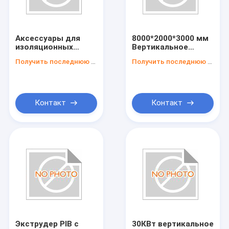
Наша фабрика
контроль качества
Аксессуары для
8000*2000*3000 мм
изоляционных
Вертикальное
контактные данные
стекольных машин
изоляционное
Получить последнюю цену
Получить последнюю цену
для работы под
стекло/двойное
напряжением
стекло для
Отправить запрос
380V/50Hz
толщины стекла 3-
15 мм
Контакт
Контакт
Вертикальное изоляционное стекло/машина для двойног
Горизонтальное изоляционное стекло/машина для двойн
Album Making Machines&Consumables (Машины и расходн
Машина для окон и дверей из ПВХ
Стеклянные материалы и стеклянные инструменты
Экструдер PIB с
30КВт вертикальное