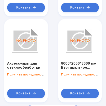
производства
остекления стекла
больших
с машиной для
Контакт
Контакт
стеклянных панелей
мытья и сушки
стекла
Аксессуары для
8000*2000*3000 мм
стеклообработки
Вертикальное
изоляционное
Получить последнюю цену
Получить последнюю цену
стекло/двойное
стекло с давлением
воздуха 0,5-0,8 МПа
Контакт
Контакт