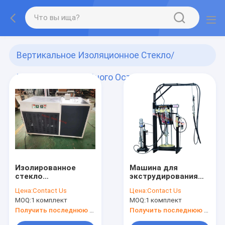
Вертикальное Изоляционное Стекло/
Машина Для Двойного Остекления
(436)
Изолированное
Машина для
стекло
экструдирования
Силиконовый
двух
Цена:
Contact Us
Цена:
Contact Us
пушечный
компонентов,Машина
MOQ:
1 комплект
MOQ:
1 комплект
морозильник,Изолированное
для
стекло
экструдирования
Получить последнюю цену
Получить последнюю цену
Силиконовый
изоляционного