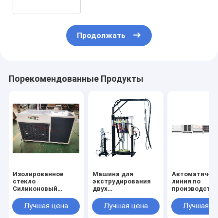
Продолжать
Порекомендованные Продукты
Изолированное
Машина для
Автоматичес
стекло
экструдирования
линия по
Силиконовый
двух
производств
пушечный
компонентов,Машина
изоляционног
морозильник,Изолированное
для
стекла для
Лучшая цена
Лучшая цена
Лучшая ц
стекло
экструдирования
заполнения га
Силиконовый
изоляционного
вертикальна