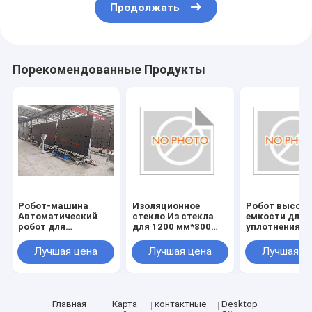
Продолжать
Порекомендованные Продукты
Робот-машина
Изоляционное
Робот высок
Автоматический
стекло Из стекла
емкости для
робот для
для 1200 мм*800
уплотнения с
уплотнения стекла
мм*1500 мм Размер
Машина для
с напряжением 220
по требованиям
уплотнения с
Лучшая цена
Лучшая цена
Лучшая ц
В
клиента
1200 мм*800
мм*1500 мм
Напряжение 2
150 кг для
обработки ст
Главная
Карта
контактные
Desktop