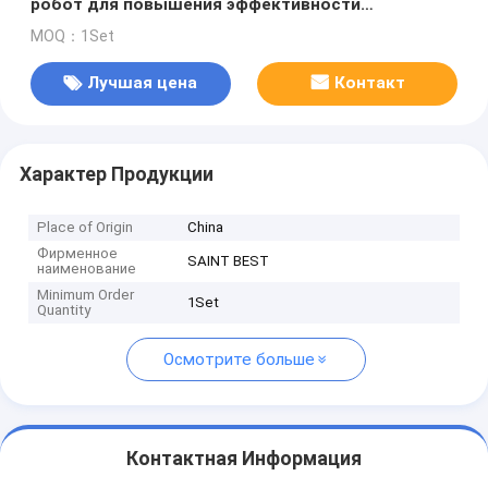
робот для повышения эффективности
уплотнения и зашивки
MOQ：1Set
Лучшая цена
Контакт
Характер Продукции
Place of Origin
China
Фирменное
SAINT BEST
наименование
Minimum Order
1Set
Quantity
Осмотрите больше
Контактная Информация