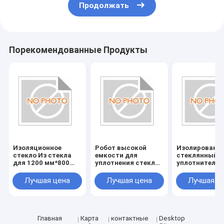
Продолжать
Порекомендованные Продукты
Изоляционное
Робот высокой
Изолированн
стекло Из стекла
емкости для
стеклянный
для 1200 мм*800
уплотнения стекла
уплотнитель
мм*1500 мм Размер
Машина для
робот для
по требованиям
уплотнения стекла
повышения
Лучшая цена
Лучшая цена
Лучшая ц
клиента
1200 мм*800
эффективнос
мм*1500 мм
уплотнения и
Напряжение 220 В
зашивки
150 кг для
обработки стекла
Главная
Карта
контактные
Desktop