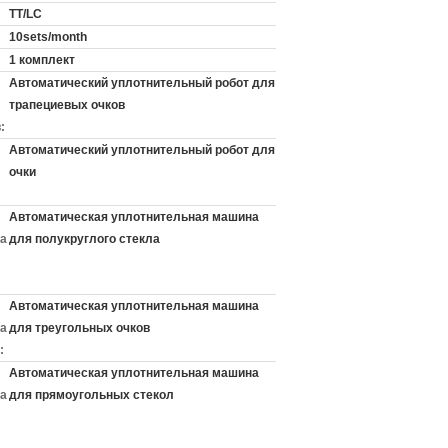
TT/LC
10sets/month
:
1 комплект
Автоматический уплотнительный робот для
трапециевых очков
:
Автоматический уплотнительный робот для
очки
Автоматическая уплотнительная машина
а
для полукруглого стекла
Автоматическая уплотнительная машина
а
для треугольных очков
:
Автоматическая уплотнительная машина
а
для прямоугольных стекол