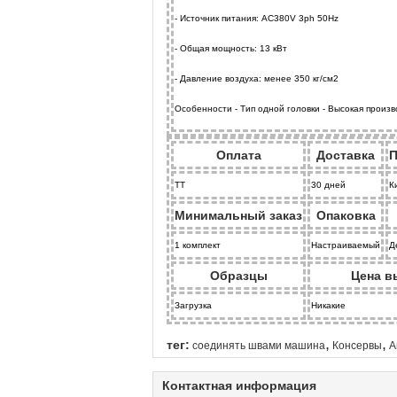
- Источник питания: AC380V 3ph 50Hz
- Общая мощность: 13 кВт
- Давление воздуха: менее 350 кг/см2
Особенности - Тип одной головки - Высокая производител
Оплата
Доставка
П
ТТ
30 дней
К
Минимальный заказ
Опаковка
1 комплект
Настраиваемый
Д
Образцы
Цена в
Загрузка
Никакие
,
,
тег:
соединять швами машина
Консервы
А
Контактная информация