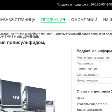
Продажа и поддержка :
86-186-6042-5
ЛАВНАЯ СТРАНИЦА
ПРОДУКЦИЯ
О КОМПАНИИ
НАШ
плотнения стекла и швейная машина
Автоматический робот покрытия по
ОНТАКТНЫЕ ДАННЫЕ
тия полисульфидом,
Подробная информа
Место происхождения:
Фирменное
наименование:
Сертификация:
Номер модели:
Оплата и доставка 
Цена:
Упаковывая детали:
Время доставки: