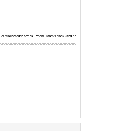
ol by touch screen- Precise transfer glass using belt conveyor method- Automatic adjust Sealing a