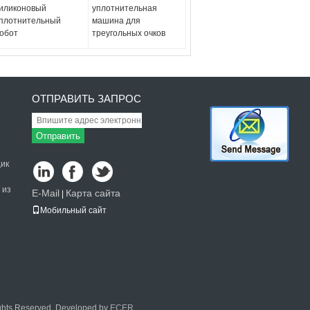
иликоновый
уплотнительная
плотнительный
машина для
обот
треугольных очков
ОТПРАВИТЬ ЗАПРОС
Отправить
ик
 из
E-Mail
Карта сайта
|
Мобильный сайт
ights Reserved. Developed by
ECER