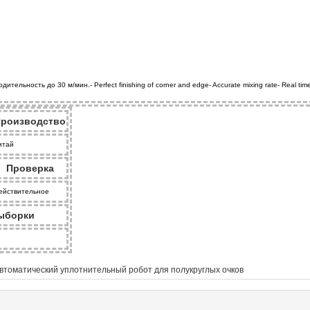
ьность до 30 м/мин.- Perfect finishing of corner and edge- Accurate mixing rate- Real time contr
роизводство
итай
Проверка
ействительное
ыборки
втоматический уплотнительный робот для полукруглых очков