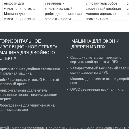
емкости для
стеклянный
уплотнитель робот
с
уплотнения стекла
уплотнительный
стеклянный швейная
у
Машина для
робот для повышения
машина идеально
р
уплотнения стекла
эффективности
подходит для
1200 мм*800 мм*1500
уплотнения и зашивки
требований клиентов
мм Напряжение 220 В
150 кг для обработки
стекла
ГОРИЗОНТАЛЬНОЕ
МАШИНА ДЛЯ ОКОН И
ИЗОЛЯЦИОННОЕ СТЕКЛО/
ДВЕРЕЙ ИЗ ПВХ
МАШИНА ДЛЯ ДВОЙНОГО
Сварщик с четырьмя точками с
СТЕКЛА
вертикальной дверью из ПВХ
Четырехголовый бесшовный сварщ
Горизонтальная двойная стеклянная
окон и дверей из UPVC
стиральная машина
Машины для очистки окон и дверей
Гибкий распределитель IG Нагретый
ПВХ
роликовый пресс
UPVC стеклянная двойная пила
Горизонтальный удалёкатель
стеклянных краев с низким уровнем
энергии
Оборудование для уплотнения на
горячем расплаве
Китай Консервы
поставщик. Copyright © 2016 - 2025 Saint Best Group Ltd. All R