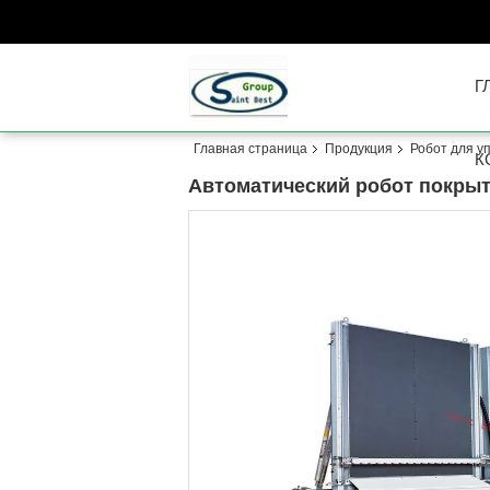
Г
Главная страница
Продукция
Робот для у
К
Автоматический робот покры