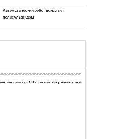
Автоматический робот покрытия
полисульфидом
ающая машина, I.G Автоматический уплотнительный робот, I.G Автоматическая уплотнител