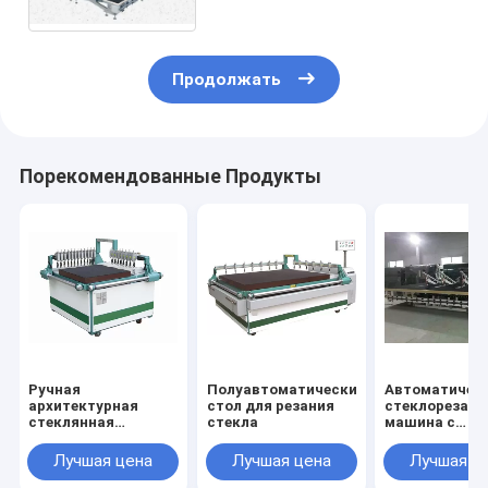
Продолжать
Порекомендованные Продукты
Ручная
Полуавтоматический
Автоматичес
архитектурная
стол для резания
стеклорезаю
стеклянная
стекла
машина с
режущая машина
автоматичес
загрузкой и
Лучшая цена
Лучшая цена
Лучшая ц
разрывом сте