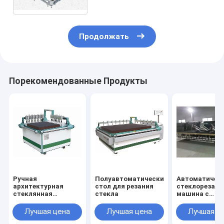
Продолжать
Порекомендованные Продукты
Ручная
Полуавтоматический
Автоматичес
архитектурная
стол для резания
стеклорезаю
стеклянная
стекла
машина с
режущая машина
автоматичес
загрузкой и
Лучшая цена
Лучшая цена
Лучшая ц
разрывом сте