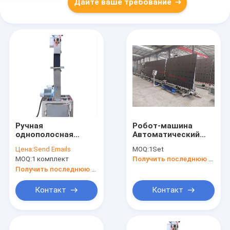
Дайте ваше требование
Ручная
Робот-машина
однополосная
Автоматический
стеклянная
робот для
Цена:
Send Emails
MOQ:
1Set
швейная машина
уплотнения стекла
MOQ:
1 комплект
Получить последнюю цену
с напряжением 220
В
Получить последнюю цену
Контакт
Контакт