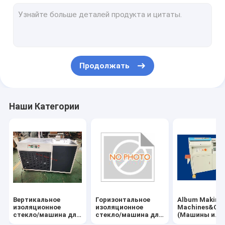
Машина для глубокой обработки стекла
Алюминиевая машина для окон и дверей
Стеклянный автомат для резки
Продолжать
Двери и окна оборудование и аксессуары
Робот для уплотнения стекла и швейная машина
Наши Категории
УЛЬТРАФИОЛЕТОВЫЙ планшетный принтер
Вертикальное
Горизонтальное
Album Making
изоляционное
изоляционное
Machines&Co
стекло/машина для
стекло/машина для
(Машины и
двойного
двойного стекла
расходные