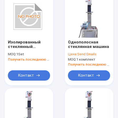
Изолированный
Однополосная
стеклянный
стеклянная машина
уплотнительный
MOQ:
1Set
Цена:
Send Emails
робот для
Получить последнюю цену
MOQ:
1 комплект
повышения
эффективности
Получить последнюю цену
уплотнения и
зашивки
Контакт
Контакт
Главная страница
Продукция
О Компании