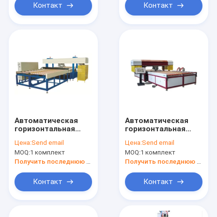
Напряжение 220 В
Контакт
Контакт
150 кг для
обработки стекла
Автоматическая
Автоматическая
горизонтальная
горизонтальная
стеклянная
стеклянная
Цена:
Send email
Цена:
Send email
швейная машина
швейная машина
MOQ:
1 комплект
MOQ:
1 комплект
CNC
Получить последнюю цену
Получить последнюю цену
Контакт
Контакт