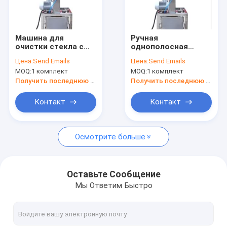
Наша фабрика
контроль качества
Машина для
Ручная
очистки стекла с
однополосная
контактные данные
одноабразивным
стеклянная машина
Цена:
Send Emails
Цена:
Send Emails
ремнем
MOQ:
1 комплект
MOQ:
1 комплект
Отправить запрос
Получить последнюю цену
Получить последнюю цену
Контакт
Контакт
Вертикальное изоляционное стекло/машина для двойног
Осмотрите больше
Горизонтальное изоляционное стекло/машина для двойн
Album Making Machines&Consumables (Машины и расходн
Оставьте Сообщение
Мы Ответим Быстро
Машина для окон и дверей из ПВХ
Стеклянные материалы и стеклянные инструменты