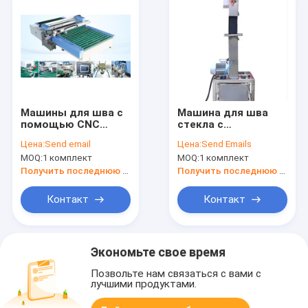
Машины для шва с
Машина для шва
помощью CNC
стекла с
горизонтального
одночасовым
Цена:
Send email
Цена:
Send Emails
стекла
абразивным
MOQ:
1 комплект
MOQ:
1 комплект
ремнем
Получить последнюю цену
Получить последнюю цену
Контакт
Контакт
Экономьте свое время
Позвольте нам связаться с вами с
лучшими продуктами.