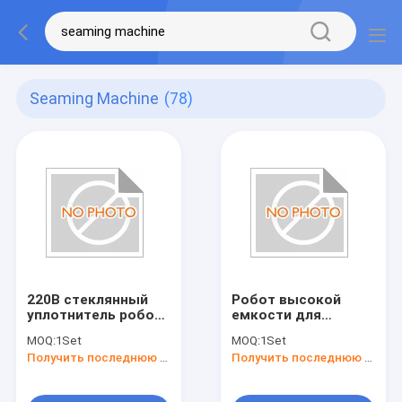
Seaming Machine
(78)
220В стеклянный
Робот высокой
уплотнитель робот
емкости для
стеклянный
уплотнения стекла
MOQ:
1Set
MOQ:
1Set
швейная машина
Машина для
Получить последнюю цену
Получить последнюю цену
идеально подходит
уплотнения стекла
для требований
1200 мм*800
клиентов
мм*1500 мм