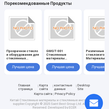
Порекомендованные Продукты
Прозрачное стекло
GMGT-001
Различные ф
и оборудование для
Стеклянные
стеклоизгото
стеклянных
материалы
Материалы и
аксессуаров
Стеклянные
инструменты 
инструменты
высокой
Лучшая цена
Лучшая цена
Лучшая ц
Страна
стойкостью к
происхождения
царапинам
Различные размеры
Главная
Карта
контактные
Desktop
страница
сайта
данные
Site
Карта сайта
Privacy Policy
Китай Стеклянные материалы и стеклянные инструменты
supplier.Copyright © 2025 Saint Best Group Ltd. All Rights
Reserved. Developed by
ECER