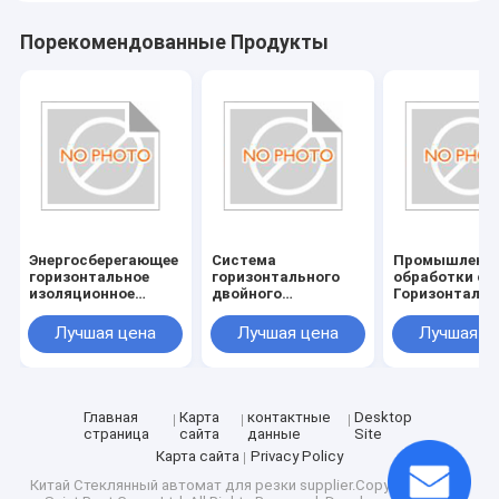
Порекомендованные Продукты
Энергосберегающее
Система
Промышленн
горизонтальное
горизонтального
обработки ст
изоляционное
двойного
Горизонтальн
стекло/двойное
остекления с
изоляционно
остекленное стекло
питанием
стекло/двойн
Лучшая цена
Лучшая цена
Лучшая ц
с питанием
380V/50Hz
стекло с пит
380V/50Hz и
380V/50Hz
потреблением 20KW
Главная
Карта
контактные
Desktop
страница
сайта
данные
Site
Карта сайта
Privacy Policy
Китай Стеклянный автомат для резки
supplier.Copyright © 2025