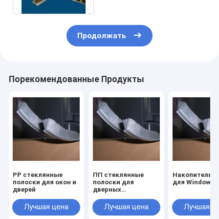
Продолжать
Порекомендованные Продукты
PP стеклянные
ПП стеклянные
Накопитель п
полоски для окон и
полоски для
для Windows
дверей
дверных
уплотнений
Лучшая цена
Лучшая цена
Лучшая ц