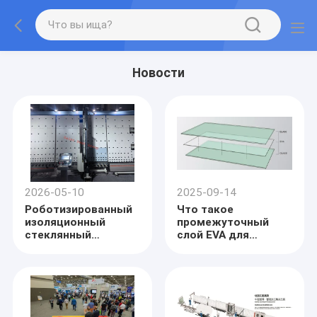
Новости
2026-05-10
2025-09-14
Роботизированный
Что такое
изоляционный
промежуточный
стеклянный
слой EVA для
защитный пленка
многослойного
ламинатор,автоматический
стекла? SAINT BEST
стеклянный
GROUP
защитный пленка
аппликатор