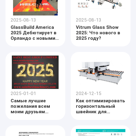
2025-08-13
2025-08-13
GlassBuild America
Vitrum Glass Show
2025 Дебютирует в
2025: Что нового в
Орландо с новыми
2025 году?
функциями и
большими
возможностями,
SAINT BEST GROUP
2025-01-01
2024-12-15
Самые лучшие
Как оптимизировать
пожелания всем
горизонтальный
моим друзьям
швейник для
Счастливого Нового
максимальной
Года! Доброго
эффективности?
здоровья и
SAINT BEST
счастливой семьи.
горизонтальный