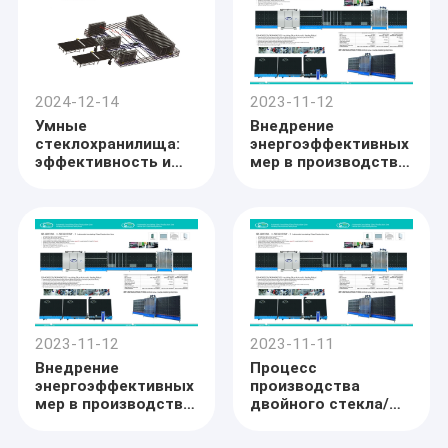
швейник,SAINT BEST
автоматическая
стеклянная швейная
машина
2024-12-14
2023-11-12
Умные
Внедрение
стеклохранилища:
энергоэффективных
эффективность и
мер в производстве
автоматизация в
изоляционного
вашем
стекла,Китай
распоряжении,
Производитель
SAINT BEST
оборудования для
Автоматические
двойного
стеклохранилища
остекления,Китайская
погрузочные стойки
линия производства
изоляционного
стекла Fcatory
2023-11-12
2023-11-11
Внедрение
Процесс
энергоэффективных
производства
мер в производстве
двойного стекла/
изоляционного
изолированного
стекла,Китай
стекла,Китай