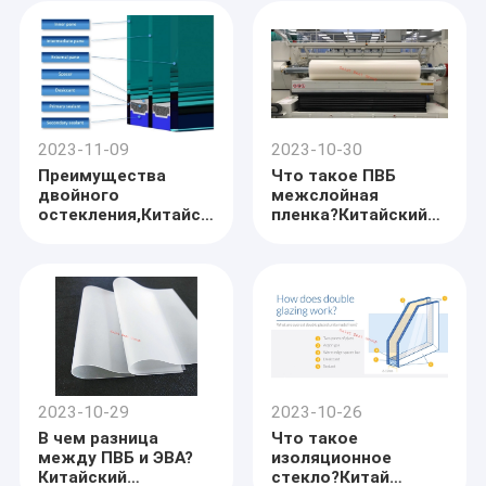
Производитель
Производитель
оборудования для
машины для
двойного
производства
остекления,Китайская
двойного
линия производства
стекла,Китай
изоляционного
Изготовитель
стекла Fcatory
машины для
изготовления
2023-11-09
2023-10-30
изоляционного
Преимущества
Что такое ПВБ
стекла
двойного
межслойная
остекления,Китайский
пленка?Китайский
завод
производитель ПВБ
изоляционных
пленки,Китайская
стекольных
фабрика EVA пленки
машин,Китайский
производитель
оборудования для
двойного
остекления
2023-10-29
2023-10-26
В чем разница
Что такое
между ПВБ и ЭВА?
изоляционное
Китайский
стекло?Китай