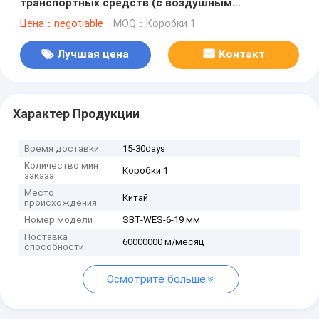
транспортных средств (с воздушным
контейнером)
Цена：negotiable
MOQ：Коробки 1
Лучшая цена
Контакт
Характер Продукции
Время доставки
15-30days
Количество мин
Коробки 1
заказа
Место
Китай
происхождения
Номер модели
SBT-WES-6-19 мм
Поставка
60000000 м/месяц
способности
Осмотрите больше