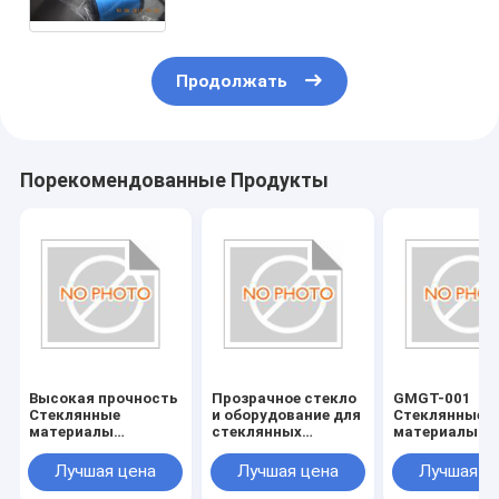
Продолжать
Порекомендованные Продукты
Высокая прочность
Прозрачное стекло
GMGT-001
Стеклянные
и оборудование для
Стеклянные
материалы
стеклянных
материалы
Стеклянные
аксессуаров
Стеклянные
инструменты
инструменты
Лучшая цена
Лучшая цена
Лучшая ц
Устойчивые к
Страна
царапинам и
происхожден