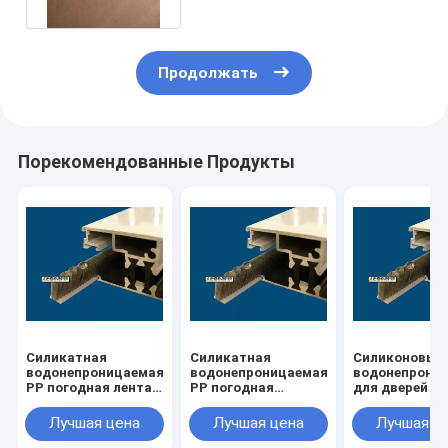
Продолжать
Порекомендованные Продукты
Силикатная
Силикатная
Силиконовый
водонепроницаемая
водонепроницаемая
водонепрони
PP погодная лента
PP погодная
для дверей
для окон
полоска
Лучшая цена
Лучшая цена
Лучшая ц