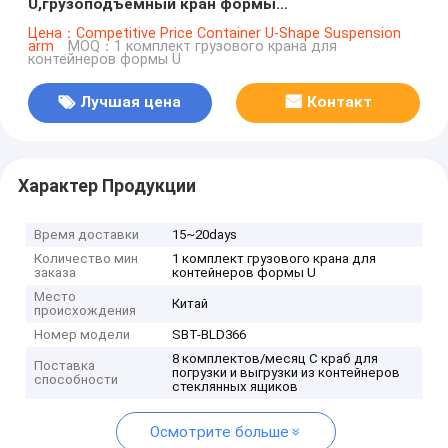
U,грузоподъемный кран формы
U,грузоподъемный кран формы C
Цена：Competitive Price Container U-Shape Suspension
arm
MOQ：1 комплект грузового крана для
контейнеров формы U
Лучшая цена
Контакт
Характер Продукции
Время доставки
15~20days
Количество мин
1 комплект грузового крана для
заказа
контейнеров формы U
Место
Китай
происхождения
Номер модели
SBT-BLD366
8 комплектов/месяц C краб для
Поставка
погрузки и выгрузки из контейнеров
способности
стеклянных ящиков
Осмотрите больше