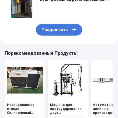
кран формы U,грузоподъемный
кран формы C
Продолжать
Порекомендованные Продукты
Изолированное
Машина для
Автоматичес
стекло
экструдирования
линия по
Силиконовый
двух
производств
пушечный
компонентов,Машина
изоляционног