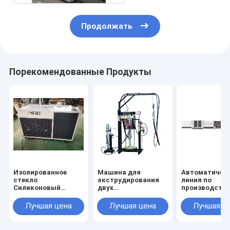
Продолжать
Порекомендованные Продукты
Изолированное
Машина для
Автоматичес
стекло
экструдирования
линия по
Силиконовый
двух
производств
пушечный
компонентов,Машина
изоляционног
морозильник,Изолированное
для
стекла для
Лучшая цена
Лучшая цена
Лучшая ц
стекло
экструдирования
заполнения га
Силиконовый
изоляционного
вертикальна
пистолет
стекла,Машина для
автоматичес