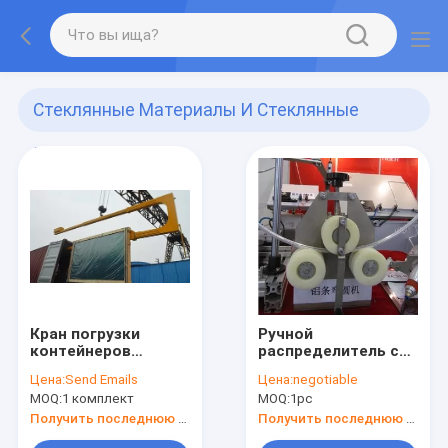
Стеклянные Материалы И Стеклянные
Инструменты
(947)
Кран погрузки
Ручной
контейнеров
распределитель с
формы C
круглой панелью
Цена:
Send Emails
Цена:
negotiable
MOQ:
1 комплект
MOQ:
1pc
Получить последнюю цену
Получить последнюю цену