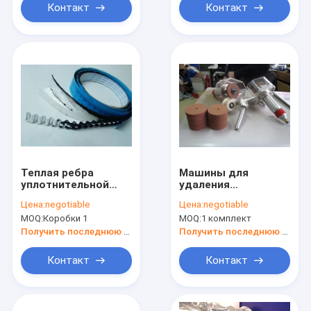
Контакт
Контакт
Теплая ребра
Машины для
уплотнительной
удаления
ленты для
стеклянных краев
Цена:
negotiable
Цена:
negotiable
двойного
MOQ:
Коробки 1
MOQ:
1 комплект
зеркального стекла
Получить последнюю цену
Получить последнюю цену
Контакт
Контакт