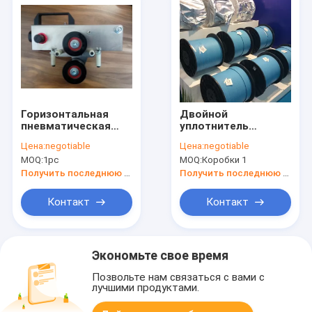
Горизонтальная
Двойной
пневматическая
уплотнитель
ручная стеклянная
расстояния
Цена:
negotiable
Цена:
negotiable
ребра роликовая
MOQ:
1pc
MOQ:
Коробки 1
пресса
Получить последнюю цену
Получить последнюю цену
Контакт
Контакт
Экономьте свое время
Позвольте нам связаться с вами с
лучшими продуктами.