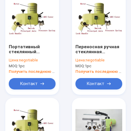
Портативный
Переносная ручная
стеклянный
стеклянная
бевеллер
пеленальная
Цена:
negotiable
Цена:
negotiable
машина
MOQ:
1pc
MOQ:
1pc
Получить последнюю цену
Получить последнюю цену
Контакт
Контакт
Главная страница
Продукция
О Компании