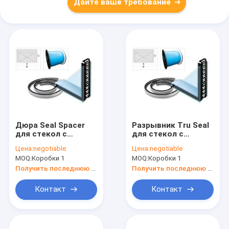
Дайте ваше требование
Дюра Seal Spacer
Разрывник Tru Seal
для стекол с
для стекол с
двойным стеклом
двойным
Цена:
negotiable
Цена:
negotiable
остеклением
MOQ:
Коробки 1
MOQ:
Коробки 1
Получить последнюю цену
Получить последнюю цену
Контакт
Контакт