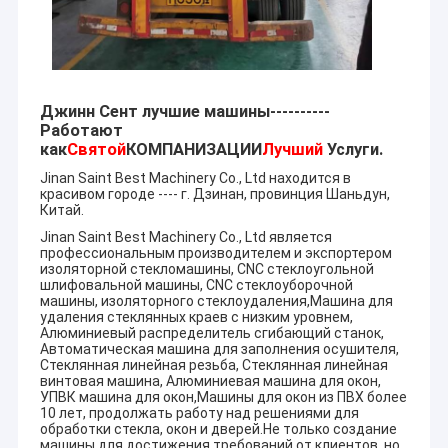
Джинн Сент лучшие машины----------
Работают
как
Святой
КОМПАНИЗАЦИИ
Лучший
Услуги.
Jinan Saint Best Machinery Co., Ltd находится в
красивом городе ---- г. Дзинан, провинция Шаньдун,
Китай.
Jinan Saint Best Machinery Co., Ltd является
профессиональным производителем и экспортером
изоляторной стекломашины, CNC стеклоугольной
шлифовальной машины, CNC стеклоуборочной
машины, изоляторного стеклоудаления,Машина для
удаления стеклянных краев с низким уровнем,
Алюминиевый распределитель сгибающий станок,
Автоматическая машина для заполнения осушителя,
Стеклянная линейная резьба, Стеклянная линейная
винтовая машина, Алюминиевая машина для окон,
УПВК машина для окон,Машины для окон из ПВХ более
10 лет, продолжать работу над решениями для
обработки стекла, окон и дверей.Не только создание
машины для достижения требований от клиентов, но