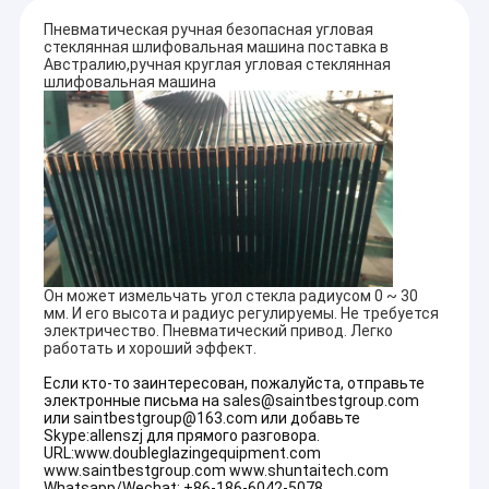
Пневматическая ручная безопасная угловая
стеклянная шлифовальная машина поставка в
Австралию,ручная круглая угловая стеклянная
шлифовальная машина
Он может измельчать угол стекла радиусом 0 ~ 30
мм. И его высота и радиус регулируемы. Не требуется
электричество. Пневматический привод. Легко
работать и хороший эффект.
Если кто-то заинтересован, пожалуйста, отправьте
электронные письма на sales@saintbestgroup.com
или saintbestgroup@163.com или добавьте
Skype:allenszj для прямого разговора.
URL:www.doubleglazingequipment.com
www.saintbestgroup.com www.shuntaitech.com
Whatsapp/Wechat: +86-186-6042-5078