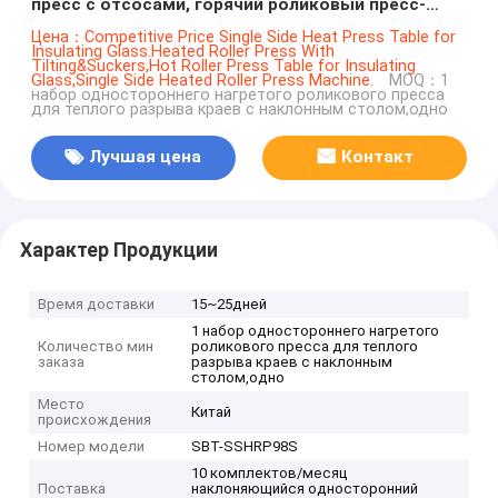
пресс с отсосами, горячий роликовый пресс-
стол, нагретый роликовый пресс с наклоном и
Цена：Competitive Price Single Side Heat Press Table for
Insulating Glass.Heated Roller Press With
отсосами,
Tilting&Suckers,Hot Roller Press Table for Insulating
Glass,Single Side Heated Roller Press Machine.
MOQ：1
набор одностороннего нагретого роликового пресса
для теплого разрыва краев с наклонным столом,одно
Лучшая цена
Контакт
Характер Продукции
Время доставки
15~25дней
1 набор одностороннего нагретого
Количество мин
роликового пресса для теплого
заказа
разрыва краев с наклонным
столом,одно
Место
Китай
происхождения
Номер модели
SBT-SSHRP98S
10 комплектов/месяц
Поставка
наклоняющийся односторонний