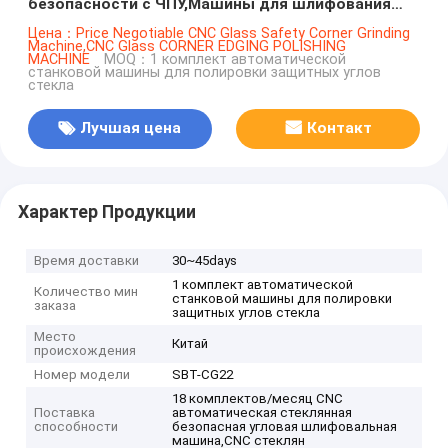
безопасности с ЧПУ,Машины для шлифования
стеклянных уголков с ЧПУ,Машины для
Цена：Price Negotiable CNC Glass Safety Corner Grinding
Machine,CNC Glass CORNER EDGING POLISHING
шлифования стеклянных уголков с ЧПУ
MACHINE
MOQ：1 комплект автоматической
станковой машины для полировки защитных углов
стекла
Лучшая цена
Контакт
Характер Продукции
Время доставки
30~45days
1 комплект автоматической
Количество мин
станковой машины для полировки
заказа
защитных углов стекла
Место
Китай
происхождения
Номер модели
SBT-CG22
18 комплектов/месяц CNC
Поставка
автоматическая стеклянная
способности
безопасная угловая шлифовальная
машина,CNC стеклян