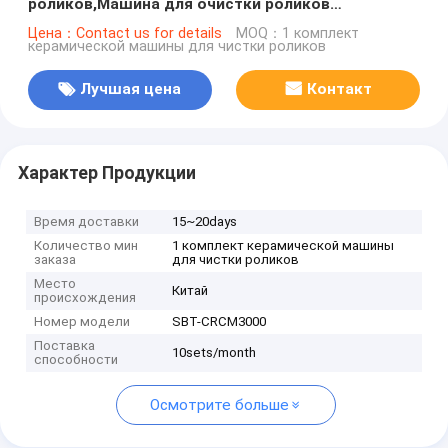
роликов,Машина для очистки роликов
стеклянных отверстий,Машина для очистки
Цена：Contact us for details
MOQ：1 комплект
керамической машины для чистки роликов
роликов отверстий
Лучшая цена
Контакт
Характер Продукции
Время доставки
15~20days
Количество мин
1 комплект керамической машины
заказа
для чистки роликов
Место
Китай
происхождения
Номер модели
SBT-CRCM3000
Поставка
10sets/month
способности
Осмотрите больше