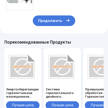
отверстий,Машина для очистки
роликов отверстий
Продолжать
Порекомендованные Продукты
Энергосберегающее
Система
Промышленн
горизонтальное
горизонтального
обработки ст
изоляционное
двойного
Горизонтальн
стекло/двойное
остекления с
изоляционно
остекленное стекло
питанием
стекло/двойн
Лучшая цена
Лучшая цена
Лучшая ц
с питанием
380V/50Hz
стекло с пит