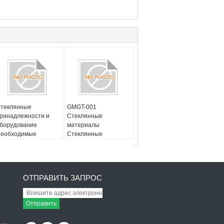
теклянные
GMGT-001
ринадлежности и
Стеклянные
борудование
материалы
еобходимые
Стеклянные
теклянные
инструменты с
атериалы
высокой химической
нструменты для
стойкостью и
езки
долговечностью
ОТПРАВИТЬ ЗАПРОС
Отправить