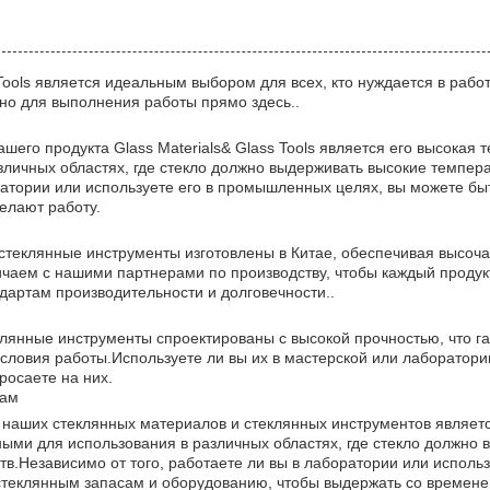
Tools является идеальным выбором для всех, кто нуждается в рабо
жно для выполнения работы прямо здесь..
его продукта Glass Materials& Glass Tools является его высокая 
личных областях, где стекло должно выдерживать высокие темпера
ратории или используете его в промышленных целях, вы можете бы
елают работу.
стеклянные инструменты изготовлены в Китае, обеспечивая высоча
чаем с нашими партнерами по производству, чтобы каждый продук
дартам производительности и долговечности..
янные инструменты спроектированы с высокой прочностью, что гар
ловия работы.Используете ли вы их в мастерской или лаборатории
бросаете на них.
вам
наших стеклянных материалов и стеклянных инструментов являетс
ными для использования в различных областях, где стекло должно 
тв.Независимо от того, работаете ли вы в лаборатории или испол
стеклянным запасам и оборудованию, чтобы выдержать со времене