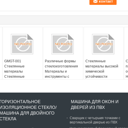
GMGT-001
Различные формы
Стеклянные
С
Стеклянные
стеклоизготовления
материалы высокой
п
материалы
Материалы и
химической
о
Стеклянные
инструменты с
устойчивости
Н
инструменты Страна
высокой стойкостью к
Стеклянные
с
происхождения
царапинам
инструменты для
м
Различные размеры
формирования
И
потребностей и
р
ГОРИЗОНТАЛЬНОЕ
МАШИНА ДЛЯ ОКОН И
требований
ИЗОЛЯЦИОННОЕ СТЕКЛО/
ДВЕРЕЙ ИЗ ПВХ
МАШИНА ДЛЯ ДВОЙНОГО
Сварщик с четырьмя точками с
СТЕКЛА
вертикальной дверью из ПВХ