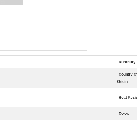
Durability:
Country O
Origin:
Heat Resi
Color: