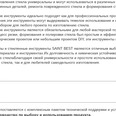
овления стекла универсальны и могут использоваться в различных
янных деталей, ремонта поврежденного стекла и формирования ст
е инструменты идеально подходят как для профессиональных произ
ния.эти инструменты могут выдерживать тяжелое использование и 
ором для любого проекта по изготовлению стекла.
е инструменты являются обязательными для любой мастерской по
цесс резки, формования и полировки стекла был простым и эффек
ерческим проектом или небольшим проектом DIY, эти инструменты
лы и стеклянные инструменты SAINT BEST являются отличным выбо
териалах и инструментах.Их долговечность и химическая устойчи
ю стеклаБлагодаря своей универсальности и простоте использован
стекла, так и для любителей самодельного изготовления.
s поставляется с комплексным пакетом технической поддержки и усл
ководство по выбору и использованию продукта.