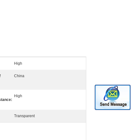
High
f
China
High
stance:
Transparent