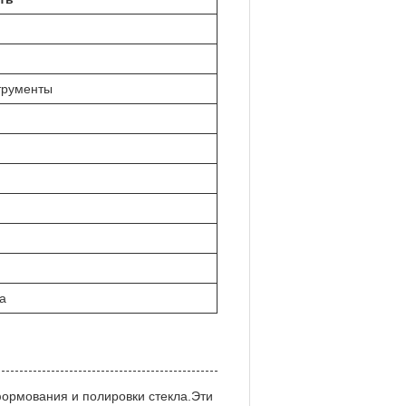
трументы
а
ормования и полировки стекла.Эти