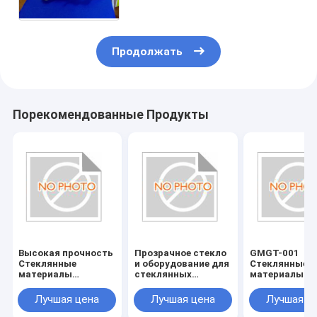
Продолжать
Порекомендованные Продукты
Высокая прочность
Прозрачное стекло
GMGT-001
Стеклянные
и оборудование для
Стеклянные
материалы
стеклянных
материалы
Стеклянные
аксессуаров
Стеклянные
инструменты
инструменты
Лучшая цена
Лучшая цена
Лучшая ц
Устойчивые к
Страна
царапинам и
происхожден