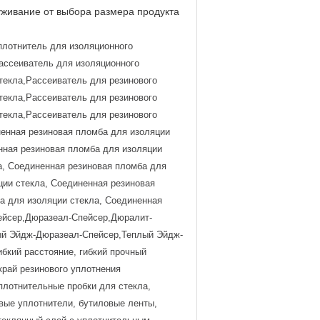
уживание от выбора размера продукта
плотнитель для изоляционного
ассеиватель для изоляционного
текла,Рассеиватель для резинового
текла,Рассеиватель для резинового
текла,Рассеиватель для резинового
енная резиновая пломба для изоляции
нная резиновая пломба для изоляции
а, Соединенная резиновая пломба для
ции стекла, Соединенная резиновая
а для изоляции стекла, Соединенная
пейсер,Дюразеал-Спейсер,Дюралит-
ый Эйдж-Дюразеал-Спейсер,Теплый Эйдж-
бкий расстояние, гибкий прочный
край резинового уплотнения
плотнительные пробки для стекла,
вые уплотнители, бутиловые ленты,