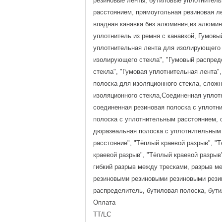
резиновые ленты, бутиловые уплотнител
расстоянием, прямоугольная резиновая ле
впадная канавка без алюминия,из алюмин
уплотнитель из ремня с канавкой, Гумовы
уплотнительная лента для изолирующего 
изолирующего стекла", "Гумовый распред
стекла", "Гумовая уплотнительная лента
полоска для изоляционного стекла, слож
изоляционного стекла,Соединенная уплот
соединенная резиновая полоска с уплотн
полоска с уплотнительным расстоянием, 
дюразеальная полоска с уплотнительным
расстояние", "Тёплый краевой разрыв", "
краевой разрыв", "Тёплый краевой разрыв
гибкий разрыв между тресками, разрыв 
резиновыми резиновыми резиновыми рези
распределитель, бутиловая полоска, бути
Оплата
TT/LC