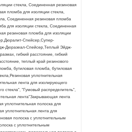
оляции стекла, Соединенная резиновая
вая пломба для изоляции стекла,
кла, Соединенная резиновая пломба
мба для изоляции стекла, Соединенная
ная резиновая пломба для изоляции
ер,Дюралит-Спейсер,Супер-
дж-Дюразеал-Спейсер,Теплый Эйдж-
азмах, гибкий расстояние, гибкий
асстояние, теплый край резинового
ломба, бутиловая пломба, бутиловая
текла,Резиновая уплотнительная
нительная лента для изолирующего
о стекла", "Гумовый распределитель",
нительная лента"Закрывающая лента
ая уплотнительная полоска для
ая уплотнительная лента для
иновая полоска с уплотнительным
олоска с уплотнительным