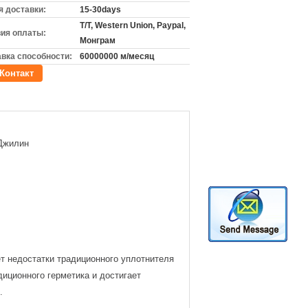
 доставки:
15-30days
T/T, Western Union, Paypal,
ия оплаты:
Монграм
вка способности:
60000000 м/месяц
Контакт
 Джилин
т недостатки традиционного уплотнителя
диционного герметика и достигает
.