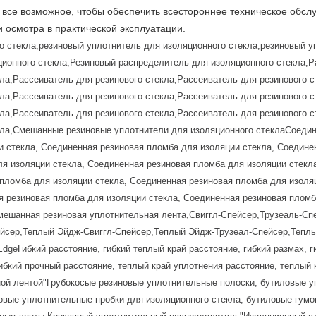
 все возможное, чтобы обеспечить всестороннее техническое обсл
и осмотра в практической эксплуатации.
о стекла,резиновый уплотнитель для изоляционного стекла,резиновый у
ционного стекла,Резиновый распределитель для изоляционного стекла,Р
кла,Рассеиватель для резинового стекла,Рассеиватель для резинового с
кла,Рассеиватель для резинового стекла,Рассеиватель для резинового с
кла,Рассеиватель для резинового стекла,Рассеиватель для резинового с
кла,Смешанные резиновые уплотнители для изоляционного стеклаСоедин
и стекла, Соединенная резиновая пломба для изоляции стекла, Соедине
ля изоляции стекла, Соединенная резиновая пломба для изоляции стекл
 пломба для изоляции стекла, Соединенная резиновая пломба для изоля
я резиновая пломба для изоляции стекла, Соединенная резиновая пломб
мешанная резиновая уплотнительная лента,Свиггл-Спейсер,Трузеаль-С
йсер,Теплый Эйдж-Свиггл-Спейсер,Теплый Эйдж-Трузеал-Спейсер,Тепл
eГибкий расстояние, гибкий теплый край расстояние, гибкий размах, ги
гибкий прочный расстояние, теплый край уплотнения расстояние, теплый 
ной лентой"Грубокосые резиновые уплотнительные полоски, бутиловые у
овые уплотнительные пробки для изоляционного стекла, бутиловые гумо