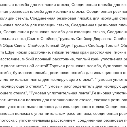
иновая пломба для изоляции стекла, Соединенная пломба для из
нная резиновая пломба для изоляции стекла, Соединенная резино
оляции стекла, Соединенная резиновая пломба для изоляции сте
зиновая пломба для изоляции стекла, Соединенная резиновая пло
а, Соединенная резиновая пломба для изоляции стекла, Соединен
тельная лента,Свиггл-Спейсер,Трузеаль-Спейсер,Дюразеал-Спейс
й Эйдж-Свиггл-Спейсер,Теплый Эйдж-Трузеал-Спейсер,Теплый Эй
EdgeГибкий расстояние, гибкий теплый край расстояние, гибкий р
асстояние, гибкий прочный расстояние, теплый край уплотнения р
 с уплотнительной лентой"Горячая резиновая пломба, бутиловая п
пломба, бутиловая пломба, резиновая пломба для изоляционного с
 уплотнительная лента для изолирующего стекла", "Гумовая уплот
 изолирующего стекла", "Гумовый распределитель для изолирующег
ющего стекла", "Гумовая уплотнительная лента",Резиновая уплот
лотнительная полоска для изоляционного стекла, сложная резинов
овая уплотнительная полоска для изоляционного стекла,Соединенн
иновая полоска с уплотнительным расстоянием, соединенная рез
полоска с уплотнительным расстоянием, соединенная резиновая п