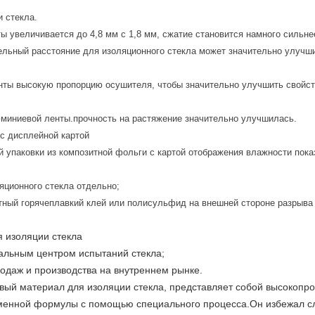
 стекла.
 увеличивается до 4,8 мм с 1,8 мм, сжатие становится намного сильне
ельный расстояние для изоляционного стекла может значительно улучш
нты высокую пропорцию осушителя, чтобы значительно улучшить свойст
юминиевой ленты.прочность на растяжение значительно улучшилась.
 с дисплейной картой
 упаковки из композитной фольги с картой отображения влажности пок
яционного стекла отдельно;
ный горячеплавкий клей или полисульфид на внешней стороне разрыва 
я изоляции стекла
альным центром испытаний стекла;
даж и производства на внутреннем рынке.
 новый материал для изоляции стекла, представляет собой высокоп
менной формулы с помощью специального процесса.Он избежал сл