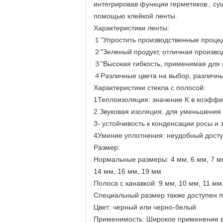
интегрировав функции герметиков., су
помощью клейкой ленты.
Характеристики ленты:
１"Упростить производственные процед
２"Зеленый продукт, отличная произво
３"Высокая гибкость, применимая для
４Различные цвета на выбор, различн
Характеристики стекла с полосой:
1Теплоизоляция: значение K в коэффи
2.Звуковая изоляция: для уменьшения 
3- устойчивость к конденсации росы и
4Умение уплотнения: неудобный доступ
Размер:
Нормальные размеры: 4 мм, 6 мм, 7 мм
14 мм, 16 мм, 19 мм
Полоса с канавкой: 9 мм, 10 мм, 11 мм
Специальный размер также доступен п
Цвет: черный или черно-белый
Применимость: Широкое применение в д