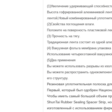
(1)Увеличение удерживающей способности
Высота гофрированной алюминиевой ленты
лентой,Новый комбинированный уплотнит
(2)Свойства поглощения влаги.
Положите на поверхность пластиковой ле
(3) Прочность на тягу.
Традиционная лента состоит из одной ал
(4) Вакуумная фольга мембрана упаковка
Использование четырехэтажной вакуумной
(5)Два применения
Вы можете использовать разрывы из изол
Вы можете распространить однокомпонент
его структуру.
Резиновая уплотнительная полоска дл
Первый, который был одобрен Национ
Чтобы иметь самый большой объем про
ShunTai Rubber Sealing Spacer Strip,
изготовленный с использованием фир