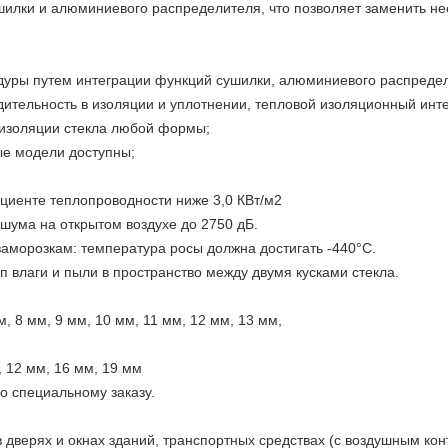
шилки и алюминиевого распределителя, что позволяет заменить не
уры путем интеграции функций сушилки, алюминиевого распредели
дительность в изоляции и уплотнении, тепловой изоляционный инт
 изоляции стекла любой формы;
ые модели доступны;
циенте теплопроводности ниже 3,0 КВт/м2
шума на открытом воздухе до 2750 дБ.
 заморозкам: температура росы должна достигать -440°C.
 влаги и пыли в пространство между двумя кусками стекла.
, 8 мм, 9 мм, 10 мм, 11 мм, 12 мм, 13 мм,
, 12 мм, 16 мм, 19 мм
о специальному заказу.
верях и окнах зданий, транспортных средствах (с воздушным конт