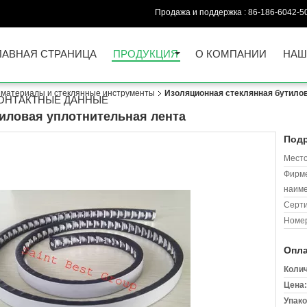
Продажа и поддержка :
86-186-6042-5
ЛАВНАЯ СТРАНИЦА
ПРОДУКЦИЯ
О КОМПАНИИ
НАШ
 материалы и стеклянные инструменты
Изоляционная стеклянная бутило
ОНТАКТНЫЕ ДАННЫЕ
иловая уплотнительная лента
Подр
Место
Фирм
наиме
Серт
Номер
Опла
Колич
Цена:
Упако