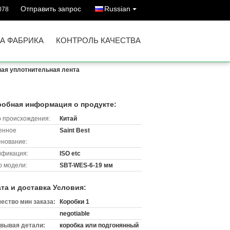
Отправить запрос
Russian
078
А ФАБРИКА
КОНТРОЛЬ КАЧЕСТВА
вая уплотнительная лента
обная информация о продукте:
 происхождения:
Китай
енное
Saint Best
нование:
ификация:
ISO etc
 модели:
SBT-WES-6-19 мм
та и доставка Условия:
ество мин заказа:
Коробки 1
negotiable
вывая детали:
коробка или подгонянный