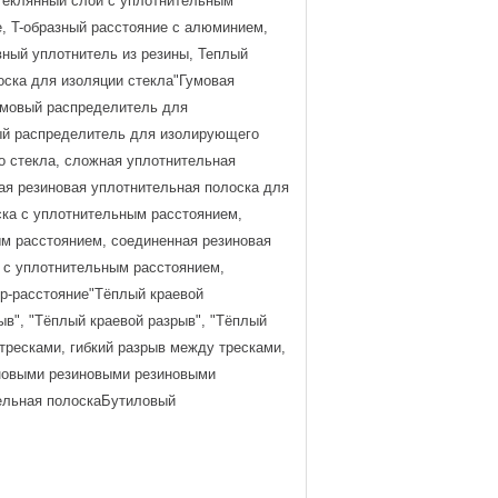
теклянный слой с уплотнительным
е, T-образный расстояние с алюминием,
вный уплотнитель из резины, Теплый
оска для изоляции стекла"Гумовая
Гумовый распределитель для
вый распределитель для изолирующего
о стекла, сложная уплотнительная
ая резиновая уплотнительная полоска для
ска с уплотнительным расстоянием,
ым расстоянием, соединенная резиновая
 с уплотнительным расстоянием,
р-расстояние"Тёплый краевой
ыв", "Тёплый краевой разрыв", "Тёплый
тресками, гибкий разрыв между тресками,
иновыми резиновыми резиновыми
ельная полоскаБутиловый