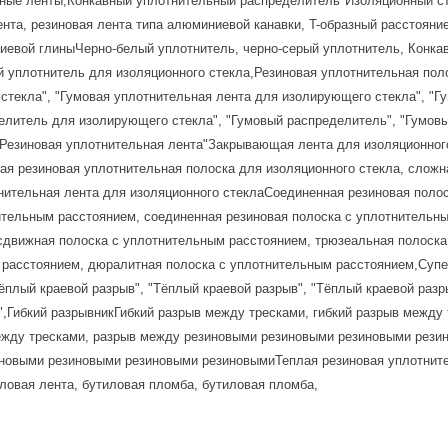
ьные ленты,Конкавный уплотнительный распределитель"Изоляционный с
нта, резиновая лента типа алюминиевой канавки, T-образный расстояни
иевой глиныЧерно-белый уплотнитель, черно-серый уплотнитель, Конка
й уплотнитель для изоляционного стекла,Резиновая уплотнительная пол
стекла", "Гумовая уплотнительная лента для изолирующего стекла", "
елитель для изолирующего стекла", "Гумовый распределитель", "Гумо
",Резиновая уплотнительная лента"Закрывающая лента для изоляционног
ная резиновая уплотнительная полоска для изоляционного стекла, сложн
нительная лента для изоляционного стеклаСоединенная резиновая поло
ительным расстоянием, соединенная резиновая полоска с уплотнительн
сдвижная полоска с уплотнительным расстоянием, трюзеальная полоска
 расстоянием, дюралитная полоска с уплотнительным расстоянием,Супе
Тёплый краевой разрыв", "Тёплый краевой разрыв", "Тёплый краевой разр
",Гибкий разрывникГибкий разрыв между тресками, гибкий разрыв между 
между тресками, разрыв между резиновыми резиновыми резиновыми рез
новыми резиновыми резиновыми резиновымиТеплая резиновая уплотнит
ловая лента, бутиловая пломба, бутиловая пломба,