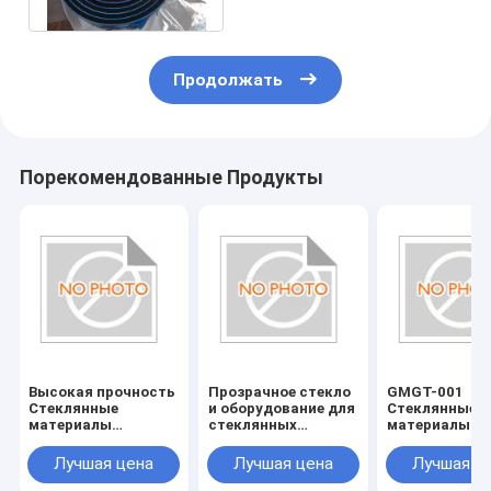
Продолжать
Порекомендованные Продукты
Высокая прочность
Прозрачное стекло
GMGT-001
Стеклянные
и оборудование для
Стеклянные
материалы
стеклянных
материалы
Стеклянные
аксессуаров
Стеклянные
инструменты
инструменты
Лучшая цена
Лучшая цена
Лучшая ц
Устойчивые к
Страна
царапинам и
происхожден