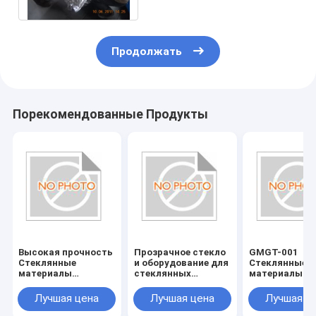
Продолжать
Порекомендованные Продукты
Высокая прочность
Прозрачное стекло
GMGT-001
Стеклянные
и оборудование для
Стеклянные
материалы
стеклянных
материалы
Стеклянные
аксессуаров
Стеклянные
инструменты
инструменты
Лучшая цена
Лучшая цена
Лучшая ц
Устойчивые к
Страна
царапинам и
происхожден