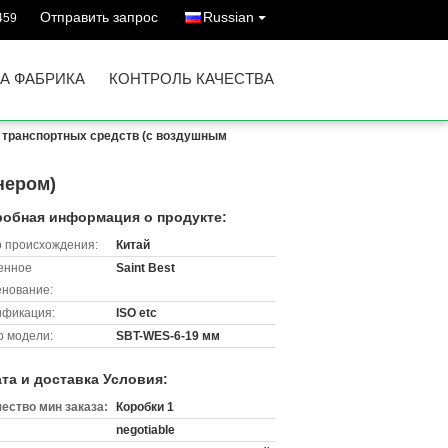
Отправить запрос
Russian
459
А ФАБРИКА
КОНТРОЛЬ КАЧЕСТВА
 транспортных средств (с воздушным
нером)
обная информация о продукте:
 происхождения:
Китай
енное
Saint Best
нование:
ификация:
ISO etc
 модели:
SBT-WES-6-19 мм
та и доставка Условия:
ество мин заказа:
Коробки 1
negotiable