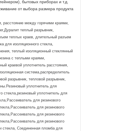
ейнером), бытовых приборах и т.д.
уживание от выбора размера продукта
, расстояние между горячими краями,
acer,Дуралит теплый разрывник,
азъем теплых краев, длительный разъем
ка для изоляционного стекла,
нения, теплый изоляционный стеклянный
езина с теплыми краями,
ный краевой уплотнитель расстояния,
оизоляционная система,распределитель
вой разрывник, тепловой разрывник,
ины.
Резиновый уплотнитель для
го стекла,резиновый уплотнитель для
кла,Рассеиватель для резинового
текла,Рассеиватель для резинового
текла,Рассеиватель для резинового
текла,Рассеиватель для резинового
и стекла, Соединенная пломба для