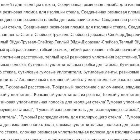
 пломба для изоляции стекла, Соединенная резиновая пломба для изоля
я резиновая пломба для изоляции стекла, Соединенная резиновая пломб
Соединенная резиновая пломба для изоляции стекла, Соединенная резин
ции стекла, Соединенная резиновая пломба для изоляции стекла, Соед
ьная лента,Свиггл-Спейсер,Трузеаль-Спейсер,Дюразеал-Спейсер,Дюрал
плый Эйдж-Трузеал-Спейсер,Теплый Эйдж-Дюразеал-Спейсер,Теплый Э
й край расстояние, гибкий размах, гибкий расстояние, гибкий прочный р
уплотнения расстояние, теплый край резинового уплотнения расстояние,
ьные полоски, бутиловые уплотнительные пробки для стекла, бутиловы
о стекла, бутиловые гумовые уплотнители, бутиловые ленты, резиновые
елитель"Изоляционный стеклянный слой с уплотнительным расстоянием
ки, T-образный расстояние, T-образный расстояние с алюминием, впадн
рый уплотнитель, Конкавный уплотнитель из резины, Теплый уплотнитель
езиновая уплотнительная полоска для изоляции стекла"Гумовая уплотни
ирующего стекла", "Гумовый распределитель для изолирующего стекла"
елитель", "Гумовый распределитель для изолирующего стекла", "Гумова
 для изоляционного стекла, сложная уплотнительная полоска для изол
го стекла, сложная резиновая уплотнительная полоска для изоляционно
ная резиновая полоска с уплотнительным расстоянием, соединенная ре