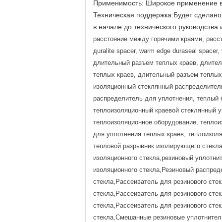
Применимость: Широкое применение в д
Техническая поддержка:Будет сделано
в начале до технического руководства 
расстояние между горячими краями, расс
дuralite spacer, warm edge duraseal space
длительный разъем теплых краев, длител
теплых краев, длительный разъем теплых
изоляционный стеклянный распределитель
распределитель для уплотнения, теплый 
теплоизоляционный краевой стеклянный у
теплоизоляционное оборудование, теплои
для уплотнения теплых краев, теплоизол
тепловой разрывник изолирующего стекла
изоляционного стекла,резиновый уплотни
изоляционного стекла,Резиновый распред
стекла,Рассеиватель для резинового сте
стекла,Рассеиватель для резинового сте
стекла,Рассеиватель для резинового сте
стекла,Смешанные резиновые уплотнители