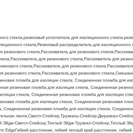
ного стекла,резиновый уплотнитель для изоляционного стекла,рез
оляционного стекла,Резиновый распределитель для изоляционного 
я резинового стекла,Рассеиватель для резинового стекла,Рассеива
текла,Рассеиватель для резинового стекла,Рассеиватель для резин
езинового стекла,Рассеиватель для резинового стекла,Рассеивател
для резинового стекла,Рассеиватель для резинового стекла,Смеша
иновая пломба для изоляции стекла, Соединенная пломба для из
нная резиновая пломба для изоляции стекла, Соединенная резино
оляции стекла, Соединенная резиновая пломба для изоляции сте
зиновая пломба для изоляции стекла, Соединенная резиновая пло
а, Соединенная резиновая пломба для изоляции стекла, Соединен
тельная лента,Свиггл-Спейсер,Трузеаль-Спейсер,Дюразеал-Спейс
й Эйдж-Свиггл-Спейсер,Теплый Эйдж-Трузеал-Спейсер,Теплый Эй
EdgeГибкий расстояние, гибкий теплый край расстояние, гибкий р