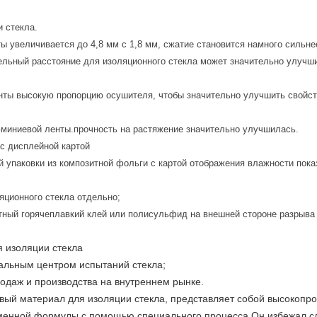
 стекла.
 увеличивается до 4,8 мм с 1,8 мм, сжатие становится намного сильне
ельный расстояние для изоляционного стекла может значительно улучш
нты высокую пропорцию осушителя, чтобы значительно улучшить свойст
юминиевой ленты.прочность на растяжение значительно улучшилась.
 с дисплейной картой
 упаковки из композитной фольги с картой отображения влажности пок
яционного стекла отдельно;
ный горячеплавкий клей или полисульфид на внешней стороне разрыва 
я изоляции стекла
альным центром испытаний стекла;
даж и производства на внутреннем рынке.
 новый материал для изоляции стекла, представляет собой высокоп
менной формулы с помощью специального процесса.Он избежал сл