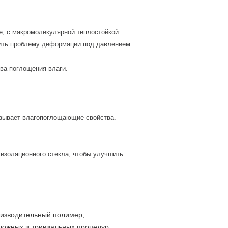
е, с макромолекулярной теплостойкой
ить проблему деформации под давлением.
ва поглощения влаги.
азывает влагопоглощающие свойства.
изоляционного стекла, чтобы улучшить
роизводительный полимер,
ожных и тривиальных процедур,