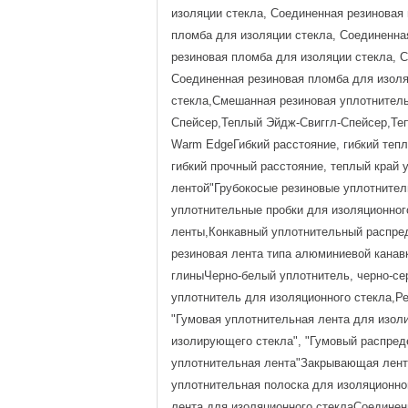
изоляции стекла, Соединенная резиновая
пломба для изоляции стекла, Соединенна
резиновая пломба для изоляции стекла, 
Соединенная резиновая пломба для изоля
стекла,Смешанная резиновая уплотнител
Спейсер,Теплый Эйдж-Свиггл-Спейсер,Те
Warm EdgeГибкий расстояние, гибкий теплы
гибкий прочный расстояние, теплый край 
лентой"Грубокосые резиновые уплотнител
уплотнительные пробки для изоляционног
ленты,Конкавный уплотнительный распред
резиновая лента типа алюминиевой канав
глиныЧерно-белый уплотнитель, черно-се
уплотнитель для изоляционного стекла,Р
"Гумовая уплотнительная лента для изол
изолирующего стекла", "Гумовый распред
уплотнительная лента"Закрывающая лента
уплотнительная полоска для изоляционно
лента для изоляционного стеклаСоединен