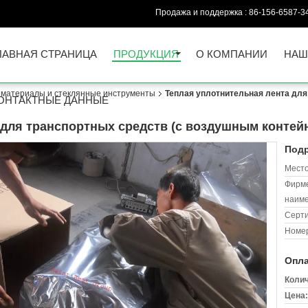
Продажа и поддержка :
86-156-6587-3
ЛАВНАЯ СТРАНИЦА
ПРОДУКЦИЯ
О КОМПАНИИ
НАШ
 материалы и стеклянные инструменты
Теплая уплотнительная лента для
ОНТАКТНЫЕ ДАННЫЕ
 для транспортных средств (с воздушным контей
Подр
Место
Фирм
наиме
Серт
Номер
Опла
Колич
Цена: