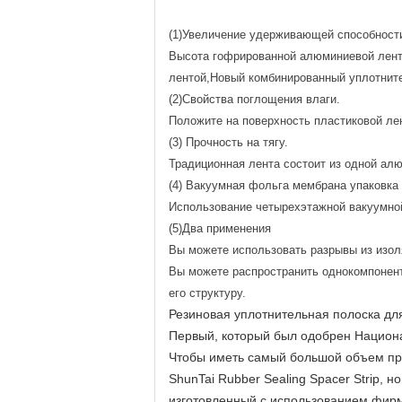
(1)Увеличение удерживающей способности
Высота гофрированной алюминиевой ленты
лентой,Новый комбинированный уплотнит
(2)Свойства поглощения влаги.
Положите на поверхность пластиковой ле
(3) Прочность на тягу.
Традиционная лента состоит из одной ал
(4) Вакуумная фольга мембрана упаковка
Использование четырехэтажной вакуумной
(5)Два применения
Вы можете использовать разрывы из изол
Вы можете распространить однокомпонент
его структуру.
Резиновая уплотнительная полоска дл
Первый, который был одобрен Национ
Чтобы иметь самый большой объем про
ShunTai Rubber Sealing Spacer Strip,
изготовленный с использованием фир