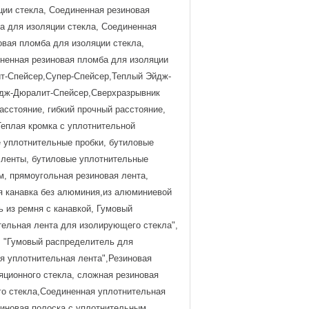
ции стекла, Соединенная резиновая
а для изоляции стекла, Соединенная
овая пломба для изоляции стекла,
иненная резиновая пломба для изоляции
ит-Спейсер,Супер-Спейсер,Теплый Эйдж-
йдж-Дюралит-Спейсер,Сверхразрывник
асстояние, гибкий прочный расстояние,
Теплая кромка с уплотнительной
е уплотнительные пробки, бутиловые
 ленты, бутиловые уплотнительные
, прямоугольная резиновая лента,
ая канавка без алюминия,из алюминиевой
 из ремня с канавкой, Гумовый
тельная лента для изолирующего стекла",
, "Гумовый распределитель для
я уплотнительная лента",Резиновая
яционного стекла, сложная резиновая
го стекла,Соединенная уплотнительная
зиновая полоска с уплотнительным