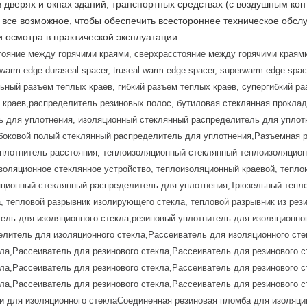
верях и окнах зданий, транспортных средствах (с воздушным конт
 все возможное, чтобы обеспечить всестороннее техническое обсл
и осмотра в практической эксплуатации.
тояние между горячими краями, сверхрасстояние между горячими краями
r, warm edge duraseal spacer, truseal warm edge spacer, superwarm edge sp
ьный разъем теплых краев, гибкий разъем теплых краев, супергибкий р
 краев,распределитель резиновых полос, бутиловая стеклянная проклад
 для уплотнения, изоляционный стеклянный распределитель для уплот
боковой полый стеклянный распределитель для уплотнения,Разъемная р
плотнитель расстояния, теплоизоляционный стеклянный теплоизоляцион
золяционное стеклянное устройство, теплоизоляционный краевой, тепл
яционный стеклянный распределитель для уплотнения,
Трюзельный тепло
, тепловой разрывник изолирующего стекла, тепловой разрывник из рез
тель для изоляционного стекла,резиновый уплотнитель для изоляционно
елитель для изоляционного стекла,Рассеиватель для изоляционного сте
кла,Рассеиватель для резинового стекла,Рассеиватель для резинового с
кла,Рассеиватель для резинового стекла,Рассеиватель для резинового с
кла,Рассеиватель для резинового стекла,Рассеиватель для резинового с
 для изоляционного стеклаСоединенная резиновая пломба для изоляци