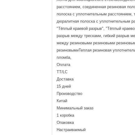
расстоянием, соединенная резиновая пол
полоска с уплотнительным расстоянием, 
дюралитная полоска с уплотнительным ра
"Тёплый краевой разрыв", "Тёплый краево
разрыв между тресками, гибкий разрыв м
между резиновыми резиновыми резиновы
резиновымиТеплая резиновая уплотнитель
пломба,
Оплата
TT/LC
Доставка
15 дней
Производство
Китай
Минимальный заказ
1 коробка
Опаковка
Настраиваемый