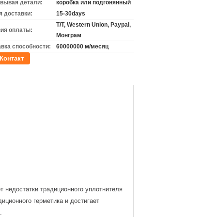
вывая детали:
коробка или подгонянный
 доставки:
15-30days
T/T, Western Union, Paypal,
ия оплаты:
Монграм
вка способности:
60000000 м/месяц
Контакт
т недостатки традиционного уплотнителя
диционного герметика и достигает
.