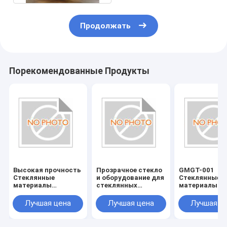
Продолжать
Порекомендованные Продукты
Высокая прочность
Прозрачное стекло
GMGT-001
Стеклянные
и оборудование для
Стеклянные
материалы
стеклянных
материалы
Стеклянные
аксессуаров
Стеклянные
инструменты
инструменты
Лучшая цена
Лучшая цена
Лучшая ц
Устойчивые к
Страна
царапинам и
происхожден
долговечные
Различные р