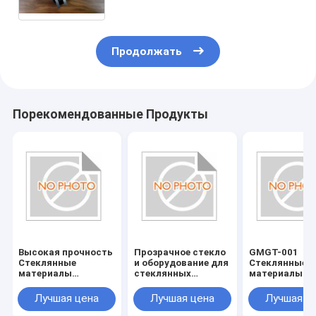
Продолжать
Порекомендованные Продукты
Высокая прочность
Прозрачное стекло
GMGT-001
Стеклянные
и оборудование для
Стеклянные
материалы
стеклянных
материалы
Стеклянные
аксессуаров
Стеклянные
инструменты
инструменты
Лучшая цена
Лучшая цена
Лучшая ц
Устойчивые к
Страна
царапинам и
происхожден