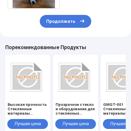
Продолжать
Порекомендованные Продукты
Высокая прочность
Прозрачное стекло
GMGT-001
Стеклянные
и оборудование для
Стеклянные
материалы
стеклянных
материалы
Стеклянные
аксессуаров
Стеклянные
инструменты
инструменты
Лучшая цена
Лучшая цена
Лучшая ц
Устойчивые к
Страна
царапинам и
происхожден