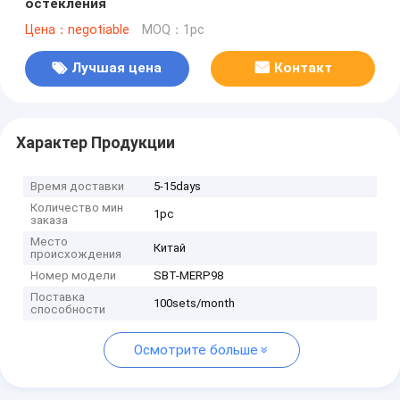
остекления
Цена：negotiable
MOQ：1pc
Лучшая цена
Контакт
Характер Продукции
Время доставки
5-15days
Количество мин
1pc
заказа
Место
Китай
происхождения
Номер модели
SBT-MERP98
Поставка
100sets/month
способности
Осмотрите больше