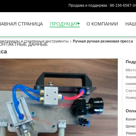
Продажа и поддержка :
86-156-6587-3
ЛАВНАЯ СТРАНИЦА
ПРОДУКЦИЯ
О КОМПАНИИ
НАШ
 материалы и стеклянные инструменты
Ручная ручная резиновая пресса
ОНТАКТНЫЕ ДАННЫЕ
сса
Подр
Место
Фирм
наиме
Серт
Номер
Опла
Колич
Цена:
Упако