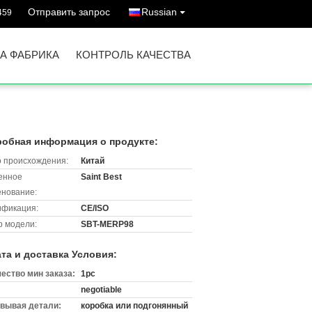
Отправить запрос
Russian
459
А ФАБРИКА
КОНТРОЛЬ КАЧЕСТВА
обная информация о продукте:
 происхождения:
Китай
енное
Saint Best
нование:
ификация:
CE/ISO
 модели:
SBT-MERP98
та и доставка Условия:
ество мин заказа:
1pc
negotiable
вывая детали:
коробка или подгонянный