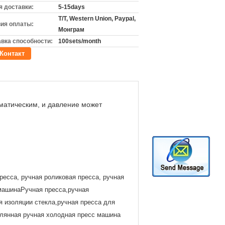
 доставки:
5-15days
T/T, Western Union, Paypal,
ия оплаты:
Монграм
вка способности:
100sets/month
Контакт
вматическим, и давление может
ресса, ручная роликовая пресса, ручная
-машинаРучная пресса,ручная
я изоляции стекла,ручная пресса для
клянная ручная холодная пресс машина