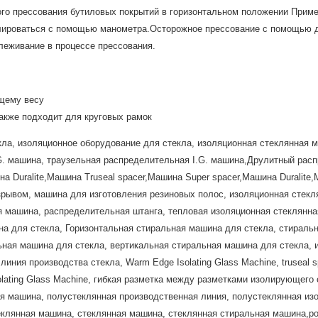
ого прессования бутиловых покрытий в горизонтальном положении Прим
лироваться с помощью манометра.Осторожное прессование с помощью д
леживание в процессе прессования.
бщему весу
также подходит для круговых рамок
кла, изоляционное оборудование для стекла, изоляционная стеклянная 
.G. машина, траузельная распределительная I.G. машина,Друлитный ра
а Duralite,Машина Truseal spacer,Машина Super spacer,Машина Duralite,
зрывом, машина для изготовления резиновых полос, изоляционная стек
машина, распределительная штанга, тепловая изоляционная стеклянна
а для стекла, Горизонтальная стиральная машина для стекла, стираль
ьная машина для стекла, вертикальная стиральная машина для стекла,
ния производства стекла, Warm Edge Isolating Glass Machine, truseal spa
 Isolating Glass Machine, гибкая разметка между разметками изолирующег
я машина, полустеклянная производственная линия, полустеклянная из
клянная машина, стеклянная машина, стеклянная стиральная машина,р