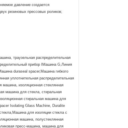
еняемое давление создается
вух резиновых прессовых роликов;
машина, траузельная распределительная
спределительный прибор IМашина G,Линия
Машина duraseal spacer,Машина гибкого
лянная уплотнительная распределительная
я машина, изоляционная стеклянная
ная машина для стекла, стиральная
 изоляционная стиральная машина для
cer Isolating Glass Machine, Duralite
о стекла,Машина для изоляции стекла с
оляционная машина, полустеклянная
оликовая пресс-машина, машина для