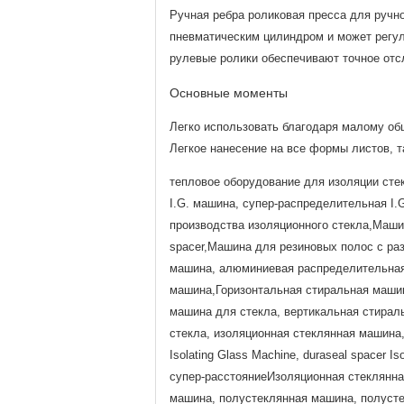
Ручная ребра роликовая пресса для ручн
пневматическим цилиндром и может регу
рулевые ролики обеспечивают точное отс
Основные моменты
Легко использовать благодаря малому о
Легкое нанесение на все формы листов, 
тепловое оборудование для изоляции сте
I.G. машина, супер-распределительная I
производства изоляционного стекла,Машин
spacer,Машина для резиновых полос с ра
машина, алюминиевая распределительная 
машина,Горизонтальная стиральная машин
машина для стекла, вертикальная стирал
стекла, изоляционная стеклянная машина,ли
Isolating Glass Machine, duraseal spacer
супер-расстояниеИзоляционная стеклянна
машина, полустеклянная машина, полусте