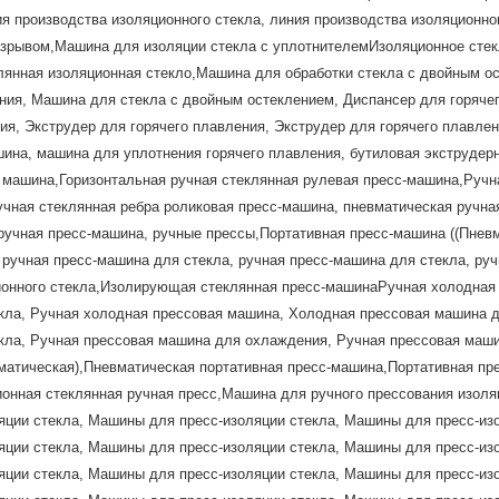
ия производства изоляционного стекла, линия производства изоляционн
азрывом,Машина для изоляции стекла с уплотнителемИзоляционное стекл
клянная изоляционная стекло,Машина для обработки стекла с двойным о
ния, Машина для стекла с двойным остеклением, Диспансер для горячег
ия, Экструдер для горячего плавления, Экструдер для горячего плавлен
шина, машина для уплотнения горячего плавления, бутиловая экструде
я машина,Горизонтальная ручная стеклянная рулевая пресс-машина,Ручн
чная стеклянная ребра роликовая пресс-машина, пневматическая ручная
ручная пресс-машина, ручные прессы,Портативная пресс-машина ((Пнев
 ручная пресс-машина для стекла, ручная пресс-машина для стекла, ру
ионного стекла,Изолирующая стеклянная пресс-машинаРучная холодная
кла, Ручная холодная прессовая машина, Холодная прессовая машина д
кла, Ручная прессовая машина для охлаждения, Ручная прессовая маш
матическая),Пневматическая портативная пресс-машина,Портативная пр
онная стеклянная ручная пресс,Машина для ручного прессования изол
яции стекла, Машины для пресс-изоляции стекла, Машины для пресс-из
яции стекла, Машины для пресс-изоляции стекла, Машины для пресс-из
яции стекла, Машины для пресс-изоляции стекла, Машины для пресс-из