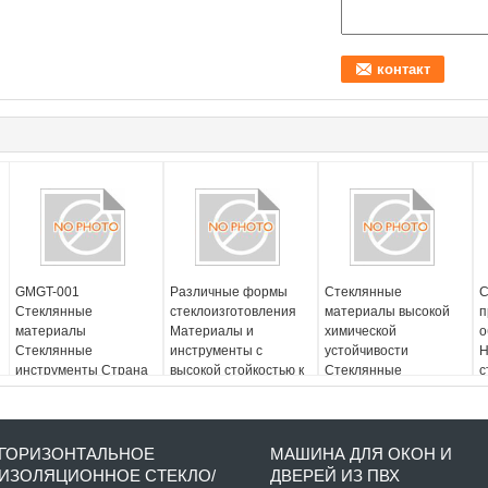
GMGT-001
Различные формы
Стеклянные
С
Стеклянные
стеклоизготовления
материалы высокой
п
материалы
Материалы и
химической
о
Стеклянные
инструменты с
устойчивости
Н
инструменты Страна
высокой стойкостью к
Стеклянные
с
происхождения
царапинам
инструменты для
м
Различные размеры
формирования
И
потребностей и
р
требований
ГОРИЗОНТАЛЬНОЕ
МАШИНА ДЛЯ ОКОН И
ИЗОЛЯЦИОННОЕ СТЕКЛО/
ДВЕРЕЙ ИЗ ПВХ