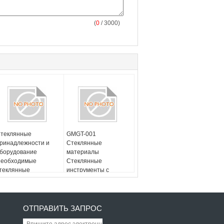
(
0
/ 3000)
теклянные
GMGT-001
ринадлежности и
Стеклянные
борудование
материалы
еобходимые
Стеклянные
теклянные
инструменты с
атериалы
высокой химической
нструменты для
стойкостью и
езки
долговечностью
ОТПРАВИТЬ ЗАПРОС