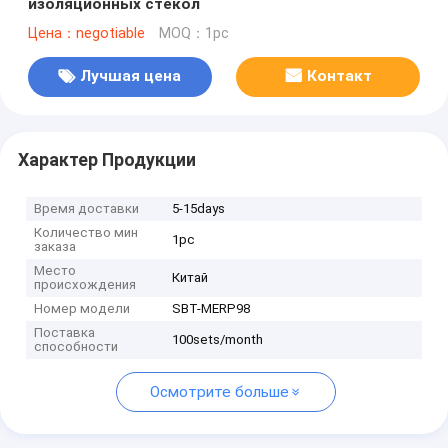
изоляционных стекол
Цена：negotiable
MOQ：1pc
Лучшая цена
Контакт
Характер Продукции
Время доставки
5-15days
Количество мин
1pc
заказа
Место
Китай
происхождения
Номер модели
SBT-MERP98
Поставка
100sets/month
способности
Осмотрите больше