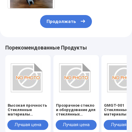
Продолжать
Порекомендованные Продукты
Высокая прочность
Прозрачное стекло
GMGT-001
Стеклянные
и оборудование для
Стеклянные
материалы
стеклянных
материалы
Стеклянные
аксессуаров
Стеклянные
инструменты
инструменты
Лучшая цена
Лучшая цена
Лучшая ц
Устойчивые к
Страна
царапинам и
происхожден