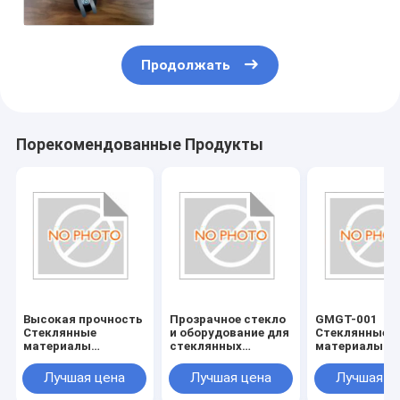
Продолжать
Порекомендованные Продукты
Высокая прочность
Прозрачное стекло
GMGT-001
Стеклянные
и оборудование для
Стеклянные
материалы
стеклянных
материалы
Стеклянные
аксессуаров
Стеклянные
инструменты
инструменты
Лучшая цена
Лучшая цена
Лучшая ц
Устойчивые к
Страна
царапинам и
происхожден