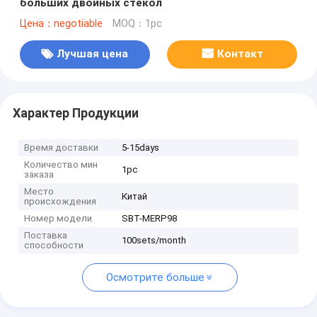
больших двойных стекол
Цена：negotiable
MOQ：1pc
Лучшая цена
Контакт
Характер Продукции
Время доставки
5-15days
Количество мин
1pc
заказа
Место
Китай
происхождения
Номер модели
SBT-MERP98
Поставка
100sets/month
способности
Осмотрите больше