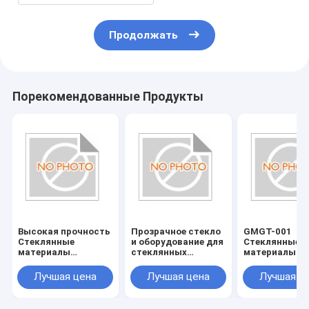
Продолжать
Порекомендованные Продукты
Высокая прочность
Прозрачное стекло
GMGT-001
Стеклянные
и оборудование для
Стеклянные
материалы
стеклянных
материалы
Стеклянные
аксессуаров
Стеклянные
инструменты
инструменты
Лучшая цена
Лучшая цена
Лучшая ц
Устойчивые к
Страна
царапинам и
происхожден
долговечные
Различные р