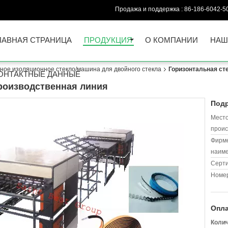
Продажа и поддержка :
86-186-6042-5
ЛАВНАЯ СТРАНИЦА
ПРОДУКЦИЯ
О КОМПАНИИ
НАШ
ное изоляционное стекло/машина для двойного стекла
Горизонтальная ст
ОНТАКТНЫЕ ДАННЫЕ
роизводственная линия
Подр
Мест
проис
Фирм
наиме
Серт
Номер
Опла
Колич