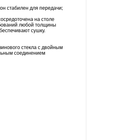
 он стабилен для передачи;
 сосредоточена на столе
ебований любой толщины
обеспечивают сушку.
зинового стекла с двойным
альным соединением