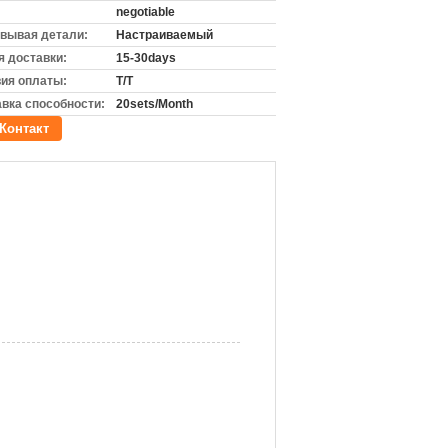
negotiable
вывая детали:
Настраиваемый
 доставки:
15-30days
ия оплаты:
T/T
вка способности:
20sets/Month
Контакт