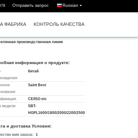
Отправить запрос
Russian
078
А ФАБРИКА
КОНТРОЛЬ КАЧЕСТВА
еклянная производственная линия
обная информация о продукте:
о
Китай
хождения:
енное
Saint Best
нование:
ификация:
CE/ISO etc
 модели:
SBT-
HGPL1600/1800/2000/2200/2500
та и доставка Условия:
ество мин заказа:
1