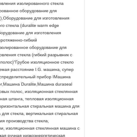
овления изолированного стекла
ированное оборудование для
er),Оборудование для изготовления
 стекла (duralite warm edge
борудование для изготовления
протяженно-гибкий
"Изолированное оборудование для
овления стекла (гибкий разрывник с
 полос)"Грубое изоляционное стекло
емая расстояние I.G. машина, супер
аспределительный прибор IМашина
r,Машина Duralite,Машина duraseal
овых полос, изоляционная стеклянная
ая штанга, тепловая изоляционная
оризонтальная стиральная машина для
 для стекла, вертикальная стиральная
я производства стекла,
и, изоляционная стеклянная машина с
ая ручная низкоэнергетическая