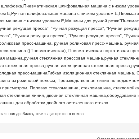
 шлифовка,Пневматическая шлифовальная машина с низким уровн
ем E,Ручная шлифовальная машина с низким уровнем E,Пневмат
ая машина с низким уровнем E,Машины для ручной резки"Пневмат
учная режущая пресса", "Ручная режущая пресса", "Ручная режущая
есса", "Ручная режущая пресса", "Ручная режущая пресса", "Руч
роликовая пресс-машина, ручная роликовая пресс-машина, ручная
ресс-машина ((Пневматическая), Пневматическая портативная пре
ая машина,ручная стеклянная прессовая машина,ручная стеклянн
ая стеклянная пресса,ручная изоляционная стеклянная пресса,ру
олодная пресс-машинаГибкая изоляционная стеклянная машина, С
ина из резиновой полосы, Производственная линия по подземном
присмотром, Половая стекломашина, стекломашина, стекломойка,
ная стеклянная линия, двойная стеклянная машина,оборудование 
машины для обработки двойного остекленного стекла
,
еклянная дробилка
точильщик цветного стекла