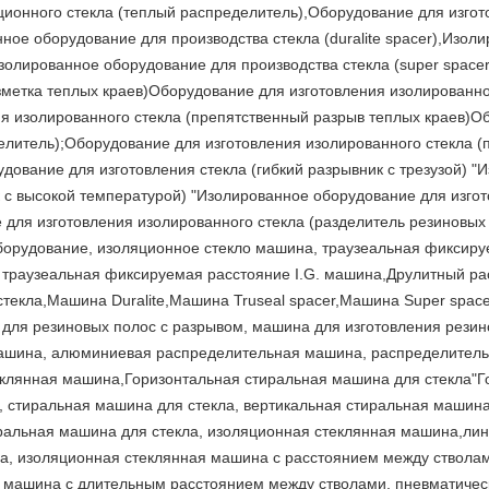
ционного стекла (теплый распределитель),Оборудование для изгот
ое оборудование для производства стекла (duralite spacer),Изол
,Изолированное оборудование для производства стекла (super spac
метка теплых краев)Оборудование для изготовления изолированного
ия изолированного стекла (препятственный разрыв теплых краев)О
елитель);Оборудование для изготовления изолированного стекла (
дование для изготовления стекла (гибкий разрывник с трезузой) 
к с высокой температурой) "Изолированное оборудование для изгот
 для изготовления изолированного стекла (разделитель резиновых
борудование, изоляционное стекло машина, траузеальная фиксиру
, траузеальная фиксируемая расстояние I.G. машина,Друлитный р
текла,Машина Duralite,Машина Truseal spacer,Машина Super space
 для резиновых полос с разрывом, машина для изготовления резин
ашина, алюминиевая распределительная машина, распределительн
еклянная машина,Горизонтальная стиральная машина для стекла"Г
, стиральная машина для стекла, вертикальная стиральная машина
ральная машина для стекла, изоляционная стеклянная машина,лини
а, изоляционная стеклянная машина с расстоянием между стволам
 машина с длительным расстоянием между стволами, пневматическ