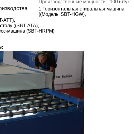
Производственные мощности:
100 штук
оизводства
1.
Горизонтальная стиральная машина
((Модель: SBT-HGW),
T-ATT),
столу ((SBT-ATA),
есс-машина (SBT-HRPM),
е: