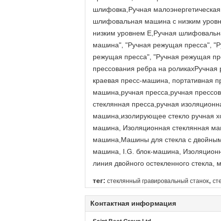
шлифовка,Ручная малоэнергетическая
шлифовальная машина с низким уровн
низким уровнем E,Ручная шлифовальн
машина", "Ручная режущая пресса", "Р
режущая пресса", "Ручная режущая пр
прессования ребра на роликахРучная 
краевая пресс-машина, портативная п
машина,ручная пресса,ручная прессов
стеклянная пресса,ручная изоляционн
машина,изолирующее стекло ручная х
машина, Изоляционная стеклянная маш
машина,Машины для стекла с двойным 
машина, I.G. блок-машина, Изоляцион
линия двойного остекленного стекла, 
,
тег:
стеклянный гравировальный станок
ст
Контактная информация