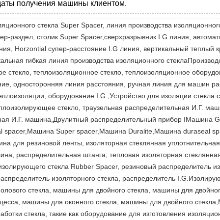
с даты получения машины клиентом.
яционного стекла Super Spacer, линия производства изоляционног
упер-раздел, столик Super Spacer,сверхразрывник I.G линия, автома
ния, Horzontial супер-расстояние I.G линия, вертикальный теплый
кальная гибкая линия производства изоляционного стеклаПроизво
ое стекло, теплоизоляционное стекло, теплоизоляционное оборуд
ние, односторонняя линия расстояния, ручная линия для машин ра
еплоизоляции, оборудование I.G.,Устройство для изоляции стекла 
еплоизолирующее стекло, траузельная распределительная И.Г. маш
ная И.Г. машина,Друлитный распределительный прибор IМашина G
l spacer,Машина Super spacer,Машина Duralite,Машина duraseal s
ина для резиновой ленты, изоляторная стеклянная уплотнительна
на, распределительная штанга, тепловая изоляторная стеклянная
золирующего стекла Rubber Spacer, резиновый распределитель из
распределитель изоляторного стекла, распределитель I.G.Изолир
лового стекла, машины для двойного стекла, машины для двойного
цесса, машины для оконного стекла, машины для двойного стекла
отки стекла, такие как оборудование для изготовления изоляцион