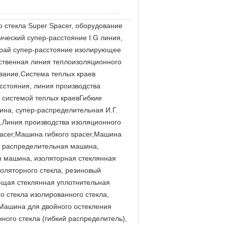
о стекла Super Spacer, оборудование
тический супер-расстояние I.G линия,
 край супер-расстояние изолирующее
дственная линия теплоизоляционного
ование,Система теплых краев
сстояния, линия производства
с системой теплых краевГибкие
ина, супер-распределительная И.Г.
,Линия производства изоляционного
pacer,Машина гибкого spacer,Машина
я распределительная машина,
 машина, изоляторная стеклянная
оляторного стекла, резиновый
ующая стеклянная уплотнительная
 стекла изолированного стекла,
,Машина для двойного остекления
ного стекла (гибкий распределитель),