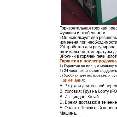
Горизонтальная горячая пр
Функция и особенности
1Он использует два резиновы
изменена при необходимости
2Устройство для регулирован
оптимальной температуры дл
3Ролики в горячей печи изго
Гарантия и послепродажна
1) Гарантия на полную машину в
2) 24 часа техническая поддержк
3) Удобная для пользователя ру
Примечания:
A. Pkg: для длительной пере
B. Условия: Груз на борту (F
В. Из Циндао, Китай
D. Время доставки: в течени
E. Оплата: Телексный перево
Машина.