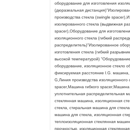
оборудование для изготовления изоля
(дюразеальная дистанция)"Изолированн
производства стекла (swingle spacer)
изолированного стекла (выдвижная раз
spacer),Оборудование для изготовлен
изоляционного стекла (гибкий распред
распределитель)"Изолированное обору
изготовления стекла (гибкий разрывни
высокой температурой) "Оборудование
оборудование, изоляционное стекло о
фиксируемая расстояние I.G. машина
G,Линия производства изоляционного с
spacer,Машина гибкого spacer,Машина
уплотнительная распределительная м
стеклянная машина, изоляционная ст
стекла, стиральная машина для стекла
машина для стекла, изоляционная сти
теплоизоляционная стеклянная машин
прочностью, изоляционная стеклянная