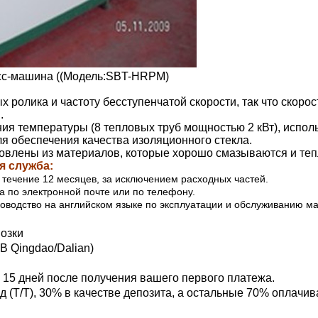
есс-машина ((Модель:SBT-HRPM)
х ролика и частоту бесступенчатой скорости, так что скоро
.
ия температуры (8 тепловых труб мощностью 2 кВт), испол
я обеспечения качества изоляционного стекла.
товлены из материалов, которые хорошо смазываются и теп
я служба:
 течение 12 месяцев, за исключением расходных частей.
а по электронной почте или по телефону.
ководство на английском языке по эксплуатации и обслуживанию м
возки
OB Qingdao/Dalian)
е 15 дней после получения вашего первого платежа.
д (T/T), 30% в качестве депозита, а остальные 70% оплачив