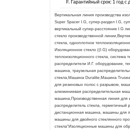
F. Гарантийный срок: 1 год 
Вертикальная линия производства изол
Super Spacer I.G, супер-раздел I.G, с
вертикальный супер-расстояние I.G ли
стекло производственной линии,Верти
стекла, одноплотное теплоизоляционн
Изоляционное стекло ((I.G) оборудова
теплоизоляционного стекла, система т
распределители И.Г. оборудование, т
машина, траузельная распределитель
стекла,Машина Duralite,Машина Trusea
для резиновых полос с разрывом, маш
алюминиевая распределительная маши
машина,Производственная линия для и
распределитель стекла, герметичный 
дистанционная машина, машины для по
машины для двойного стеклянного про
стекла"Изоляционные машины для обраб