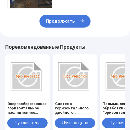
Продолжать
Порекомендованные Продукты
Энергосберегающее
Система
Промышленн
горизонтальное
горизонтального
обработки ст
изоляционное
двойного
Горизонтальн
стекло/двойное
остекления с
изоляционно
остекленное стекло
питанием
стекло/двойн
Лучшая цена
Лучшая цена
Лучшая ц
с питанием
380V/50Hz
стекло с пит
380V/50Hz и
380V/50Hz