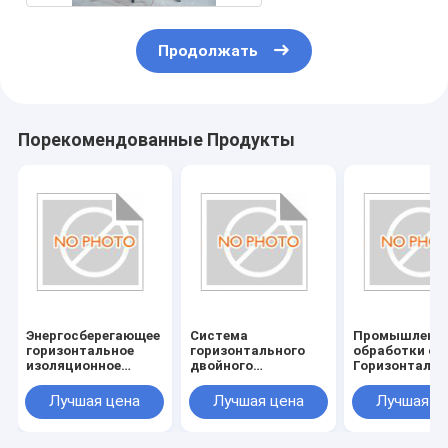
Продолжать
Порекомендованные Продукты
Энергосберегающее
Система
Промышленн
горизонтальное
горизонтального
обработки ст
изоляционное
двойного
Горизонтальн
стекло/двойное
остекления с
изоляционно
остекленное стекло
питанием
стекло/двойн
Лучшая цена
Лучшая цена
Лучшая ц
с питанием
380V/50Hz
стекло с пит
380V/50Hz и
380V/50Hz
потреблением 20KW