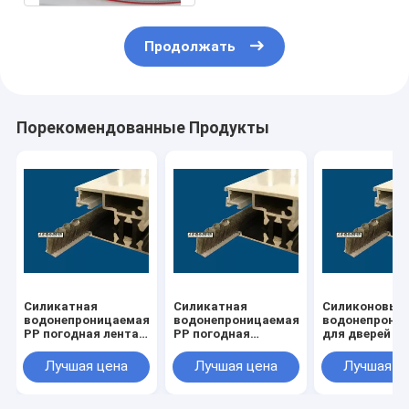
Продолжать
Порекомендованные Продукты
Силикатная
Силикатная
Силиконовый
водонепроницаемая
водонепроницаемая
водонепрони
PP погодная лента
PP погодная
для дверей
для окон
полоска
Лучшая цена
Лучшая цена
Лучшая ц