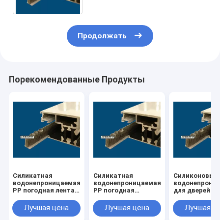
Продолжать
Порекомендованные Продукты
Силикатная
Силикатная
Силиконовый
водонепроницаемая
водонепроницаемая
водонепрони
PP погодная лента
PP погодная
для дверей
для окон
полоска
Лучшая цена
Лучшая цена
Лучшая ц