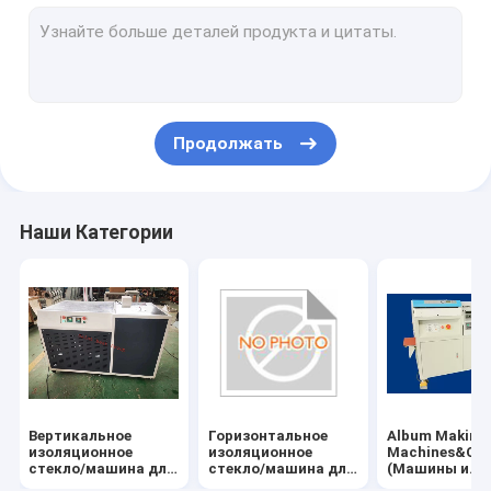
Машина для глубокой обработки стекла
Алюминиевая машина для окон и дверей
Стеклянный автомат для резки
Продолжать
Двери и окна оборудование и аксессуары
Робот для уплотнения стекла и швейная машина
Наши Категории
УЛЬТРАФИОЛЕТОВЫЙ планшетный принтер
Вертикальное
Горизонтальное
Album Making
изоляционное
изоляционное
Machines&Co
стекло/машина для
стекло/машина для
(Машины и
двойного
двойного стекла
расходные