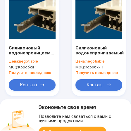
Силиконовый
Силиконовый
водонепроницаемый
водонепроницаемый
для окон и дверей
Цена:
negotiable
Цена:
negotiable
MOQ:
Коробки 1
MOQ:
Коробки 1
Получить последнюю цену
Получить последнюю цену
Контакт
Контакт
Экономьте свое время
Позвольте нам связаться с вами с
лучшими продуктами.