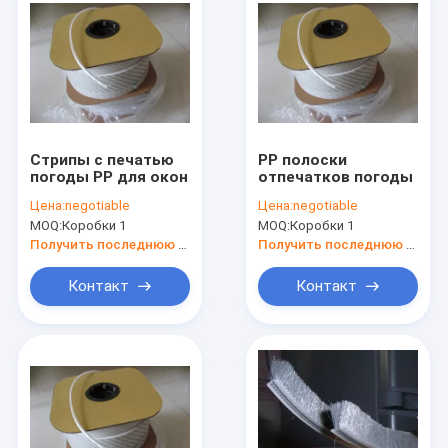
Стрипы с печатью
PP полоски
погоды PP для окон
отпечатков погоды
Цена:
negotiable
Цена:
negotiable
MOQ:
Коробки 1
MOQ:
Коробки 1
Получить последнюю цену
Получить последнюю цену
Контакт
Контакт
Главная страница
Продукция
О Компании