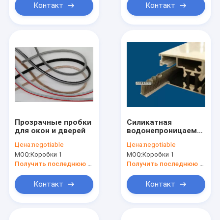
Контакт
Контакт
Прозрачные пробки
Силикатная
для окон и дверей
водонепроницаемая
PP погодная лента
Цена:
negotiable
Цена:
negotiable
для дверей
MOQ:
Коробки 1
MOQ:
Коробки 1
Получить последнюю цену
Получить последнюю цену
Контакт
Контакт