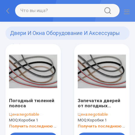
Двери И Окна Оборудование И Аксессуары
(68)
Погодный тюленей
Запечатка дверей
полоса
от погодных
условий
Цена:
negotiable
Цена:
negotiable
MOQ:
Коробки 1
MOQ:
Коробки 1
Получить последнюю цену
Получить последнюю цену