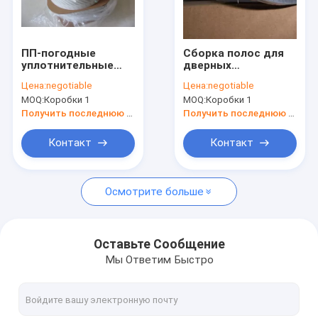
Наша фабрика
контроль качества
ПП-погодные
Сборка полос для
уплотнительные
дверных
контактные данные
ленты
уплотнителей
Цена:
negotiable
Цена:
negotiable
MOQ:
Коробки 1
MOQ:
Коробки 1
Отправить запрос
Получить последнюю цену
Получить последнюю цену
Контакт
Контакт
Вертикальное изоляционное стекло/машина для двойног
Осмотрите больше
Горизонтальное изоляционное стекло/машина для двойн
Album Making Machines&Consumables (Машины и расходн
Оставьте Сообщение
Мы Ответим Быстро
Машина для окон и дверей из ПВХ
Стеклянные материалы и стеклянные инструменты