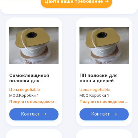
Дайте ваше требование
Самоклеящиеся
ПП полоски для
полоски для
окон и дверей
дверных
Цена:
negotiable
Цена:
negotiable
уплотнителей
MOQ:
Коробки 1
MOQ:
Коробки 1
Получить последнюю цену
Получить последнюю цену
Контакт
Контакт