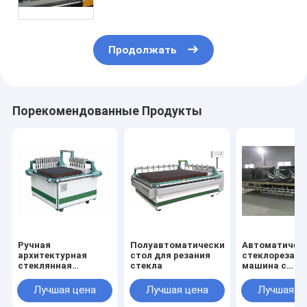
Продолжать
Порекомендованные Продукты
Ручная
Полуавтоматический
Автоматичес
архитектурная
стол для резания
стеклорезаю
стеклянная
стекла
машина с
режущая машина
автоматичес
загрузкой и
Лучшая цена
Лучшая цена
Лучшая ц
разрывом сте