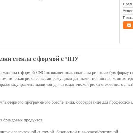
Время
Услов
Поста
езки стекла с формой с ЧПУ
ая машина с формой CNC позволяет пользователям резать любую форму ст
оматическая резка со всеми режущими данными, полностью компьютери
обработки,управлять машиной для автоматической резки стеклянного лист
мпьютерного программного обеспечения, оборудование для профессиона
з брендовых продуктов.
ческой загрузочной системой, безопасной и высокоэффективной.