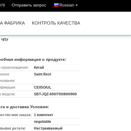
Отправить запрос
Russian
078
А ФАБРИКА
КОНТРОЛЬ КАЧЕСТВА
с ЧПУ
обная информация о продукте:
 происхождения:
Китай
енное
Saint Best
нование:
ификация:
CE/ISO/UL
 модели:
SBT-JQZ-600/700/800/900
та и доставка Условия:
ество мин заказа:
1 комплект
negotiable
вывая детали:
Настраиваемый