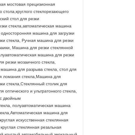
йная мостовая прецизионная
 стола,круглого стеклорезающего
кий стол для резки
езки стекла,автоматическая машина
я односторонняя машина для загрузки
зки стекла, Ручная машина для резки
заики, Машина для резки стеклянной
Полуавтоматическая машина для резки
я резки мозаичного стекла,
, машина для разрыва стекла, стол для
ля ломания стекла,Машина для
ки стекла,Стеклянный столик для
 оптического и ультратонкого стекла,
 с двойным
стекла, полуавтоматическая машина
стекла,Автоматическая машина для
круглая искусственная стеклянная
круглая стеклянная резальная
ий круглый автомобильный зеркальный