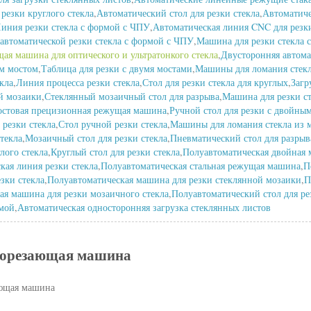
резки круглого стекла
,
Автоматический стол для резки стекла
,
Автоматиче
иния резки стекла с формой с ЧПУ
,
Автоматическая линия CNC для резки
автоматической резки стекла с формой с ЧПУ
,
Машина для резки стекла 
ая машина для оптического и ультратонкого стекла
,
Двусторонняя автома
ым мостом
,
Таблица для резки с двумя мостами
,
Машины для ломания стек
кла
,
Линия процесса резки стекла
,
Стол для резки стекла для круглых
,
Загр
й мозаики
,
Стеклянный мозаичный стол для разрыва
,
Машина для резки с
остовая прецизионная режущая машина
,
Ручной стол для резки с двойны
резки стекла
,
Стол ручной резки стекла
,
Машины для ломания стекла из 
текла
,
Мозаичный стол для резки стекла
,
Пневматический стол для разрыв
лого стекла
,
Круглый стол для резки стекла
,
Полуавтоматическая двойная 
кая линия резки стекла
,
Полуавтоматическая стальная режущая машина
,
П
зки стекла
,
Полуавтоматическая машина для резки стеклянной мозаики
,
П
ая машина для резки мозаичного стекла
,
Полуавтоматический стол для ре
рмой
,
Автоматическая односторонняя загрузка стеклянных листов
лорезающая машина
ающая машина