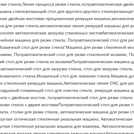
зки стекла,Линия процесса резки стекла,полуавтоматическая дво
на,стеклорезающий стол для круглого,круглого стеклорезающего
ная двойная мостовая прецизионная режущая машина,автоматичес
а для резки стекла,автоматическая линия режущей машины для р
оронняя автоматическая загрузка стеклянных листовАвтоматическа
нейная машина для резки стекла, Полуавтоматический стол для ре
,Мозаичный стол для резки стекла"Машина для резки стеклянной мо
озаики, Полуавтоматический стол для резки стеклянной мозаики, 
й стол для резки стекла из мозаикиПолуавтоматическая машина дл
 автоматический стол для загрузки стекла, стол для загрузки стекла
мозаичного стекла,Мозаичный стол для ломания стекла,Машина д
ая стеклянная режущая машина,Автоматическая линия CNC для рез
оздушный плавающий стол для очистки стекла, режущая машина для
екла с двойным мостом, полуавтоматический стол для резки стекла
резки стекла с двумя мостамиПолуавтоматический стол для резки 
текла, столик для резки стекла, автоматическая машина для резки 
круглая оптическая стеклянная резальная машина, Автоматическая 
углая стеклянная резальная машина для макияжа, Автоматическая 
ическая круглая легкая стеклянная режущая машинаАвтоматическ