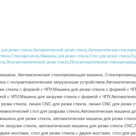
для резки стекла
,
Автоматический резач стекла
,
Автоматическая стеклор
текла
,
Стеклорезатель
,
Машины для резки стекла
,
Стол для резки стекла
,
Ги
кла
,
Полуавтоматический резач стекла
,
Полуавтоматическая стеклорезающ
машина, Автоматическая стеклорезающая машина, Стеклорезающа
на с полуавтоматическим загрузочным устройством,Автоматическ
ки стекла с формой с ЧПУ,Машина для резки стекла с формой с Ч
мой с ЧПУ,Машина для загрузки стекла с формой с ЧПУ,Автоматиче
зки стекла, линия CNC для резки стекла, линия CNC для резки ст
пневматический стол для разрыва стекла,Автоматическая машина д
 машина для резки стекла, автоматическая машина для резки стекл
ля загрузки стекла, автоматическая машина для резки стекла CNC
двумя мостами, стол для резки стекла с двумя мостами, стол для ре