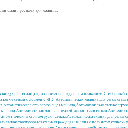
ации были простыми для машины.
в воздухе
,
Стол для разрыва стекла с воздушным плаванием
,
Стеклянный с
я резки стекла с формой с ЧПУ
,
Автоматическая машина для резки стекл
ов
,
Автоматическая стеклорезающая машина
,
Автоматическая стеклозагруз
я машина
,
Автоматическая линия режущей машины для стекла
,
Автоматиче
Автоматический стол погрузки стекла
,
Автоматическая линия для резки 
атическая стеклообразовательная режущая машина с полуавтоматически
ля загрузки стеклянных листов
,
Автоматические линейные режущие стак