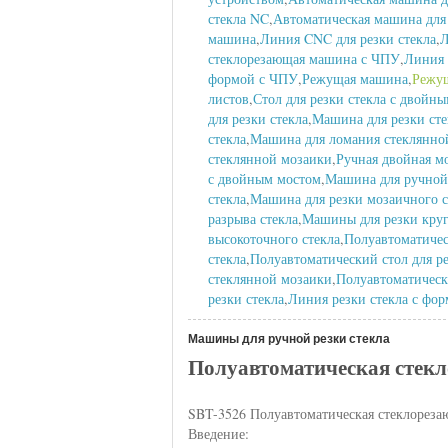
стекла NC
,
Автоматическая машина для 
машина
,
Линия CNC для резки стекла
,
Л
стеклорезающая машина с ЧПУ
,
Линия 
формой с ЧПУ
,
Режущая машина
,
Режущ
листов
,
Стол для резки стекла с двойн
для резки стекла
,
Машина для резки сте
стекла
,
Машина для ломания стеклянно
стеклянной мозаики
,
Ручная двойная м
с двойным мостом
,
Машина для ручной 
стекла
,
Машина для резки мозаичного с
разрыва стекла
,
Машины для резки круг
высокоточного стекла
,
Полуавтоматичес
стекла
,
Полуавтоматический стол для ре
стеклянной мозаики
,
Полуавтоматическ
резки стекла
,
Линия резки стекла с фо
Машины для ручной резки стекла
Полуавтоматическая стек
SBT-3526 Полуавтоматическая стеклорез
Введение: