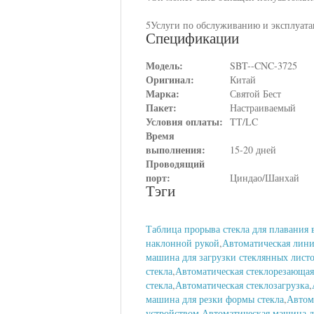
5Услуги по обслуживанию и эксплуат
Спецификации
Модель:
SBT--CNC-3725
Оригинал:
Китай
Марка:
Святой Бест
Пакет:
Настраиваемый
Условия оплаты:
TT/LC
Время
выполнения:
15-20 дней
Проводящий
порт:
Циндао/Шанхай
Тэги
Таблица прорыва стекла для плавания 
наклонной рукой
,
Автоматическая лини
машина для загрузки стеклянных лист
стекла
,
Автоматическая стеклорезающа
стекла
,
Автоматическая стеклозагрузка
,
машина для резки формы стекла
,
Автом
устройством
,
Автоматическая машина д