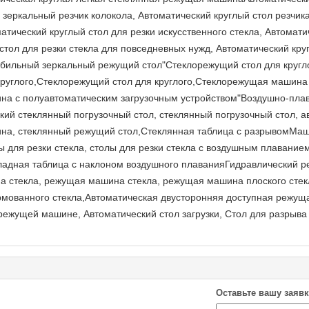
й зеркальный резчик колокола, Автоматический круглый стол резчик
атический круглый стол для резки искусственного стекла, Автомати
стол для резки стекла для повседневных нужд, Автоматический круг
обильный зеркальный режущий стол"Стеклорежущий стол для круг
руглого,Стеклорежущий стол для круглого,Стеклорежущая машина 
на с полуавтоматическим загрузочным устройством"Воздушно-пла
ий стеклянный погрузочный стол, стеклянный погрузочный стол, а
на, стеклянный режущий стол,Стеклянная таблица с разрывомМаши
лы для резки стекла, столы для резки стекла с воздушным плавание
кладная таблица с наклоном воздушного плаванияГидравлический 
на стекла, режущая машина стекла, режущая машина плоского сте
рмованного стекла,Автоматическая двусторонняя доступная режу
режущей машине, Автоматический стол загрузки, Стол для разрыва 
Оставьте вашу заявк