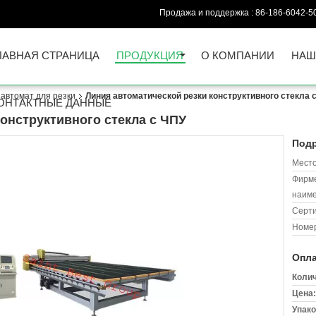
Продажа и поддержка :
86-186-6042-5
ЛАВНАЯ СТРАНИЦА
ПРОДУКЦИЯ
О КОМПАНИИ
НАШ
автомат для резки
Линия автоматической резки конструктивного стекла 
ОНТАКТНЫЕ ДАННЫЕ
онструктивного стекла с ЧПУ
Подр
Место
Фирм
наиме
Серт
Номер
Опла
Колич
Цена:
Упако