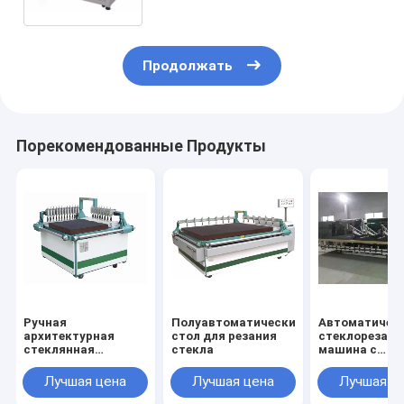
Продолжать
Порекомендованные Продукты
Ручная
Полуавтоматический
Автоматичес
архитектурная
стол для резания
стеклорезаю
стеклянная
стекла
машина с
режущая машина
автоматичес
загрузкой и
Лучшая цена
Лучшая цена
Лучшая ц
разрывом сте